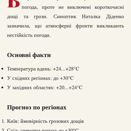
погода, проте не виключені короткочасні
дощі та грози. Синоптик Наталка Діденко
зазначила, що атмосферні фронти викликають
нестійкість погоди.
Основні факти
Температура вдень: +24...+28°C
У східних регіонах: до +30°C
У західних областях: +20...+24°C
Прогноз по регіонах
Київ: ймовірність грозових дощів
Схід: спекотна погода до +30°C