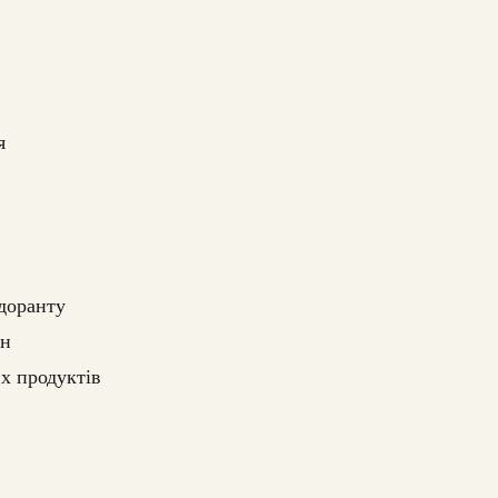
я
одоранту
ин
х продуктів