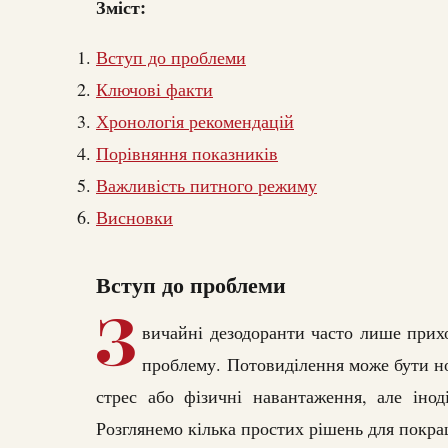
Зміст:
Вступ до проблеми
Ключові факти
Хронологія рекомендацій
Порівняння показників
Важливість питного режиму
Висновки
Вступ до проблеми
З
вичайні дезодоранти часто лише при
проблему. Потовиділення може бути но
стрес або фізичні навантаження, але іно
Розглянемо кілька простих рішень для покра