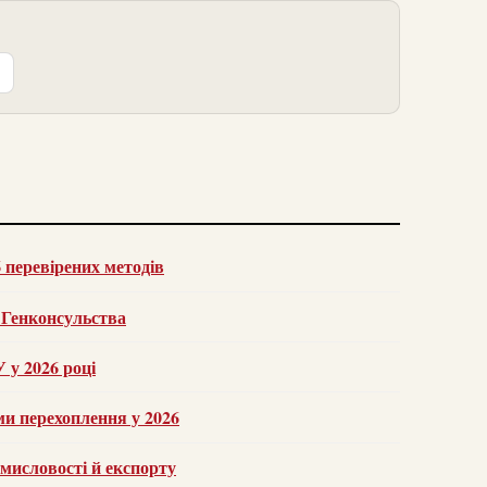
 перевірених методів
а Генконсульства
у 2026 році
ми перехоплення у 2026
омисловості й експорту