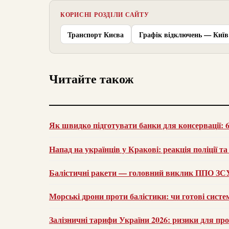
КОРИСНІ РОЗДІЛИ САЙТУ
Транспорт Києва
Графік відключень — Київ
Читайте також
Як швидко підготувати банки для консервації: 6
Напад на українців у Кракові: реакція поліції т
Балістичні ракети — головний виклик ППО ЗСУ 
Морські дрони проти балістики: чи готові систе
Залізничні тарифи України 2026: ризики для пр