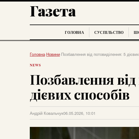
Газета
ГОЛОВНА
СУСПІЛЬСТВО
ШО
Головна
›
Новини
›
Позбавлення від потовиділення: 5 дієвих
NEWS
Позбавлення від 
дієвих способів
Андрій Ковальчук
06.05.2026, 10:01