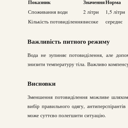
Показник
Значення
Норма
Споживання води
2 літри
1,5 літри
Кількість потовиділення
високе
середнє
Важливість питного режиму
Вода не зупиняє потовиділення, але допо
знизити температуру тіла. Важливо компенсу
Висновки
Зменшення потовиділення можливе шляхом 
вибір правильного одягу, антиперспірантів 
може суттєво полегшити ситуацію.