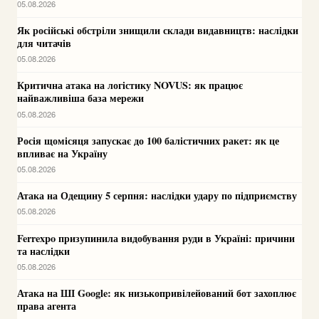
05.08.2026
Як російські обстріли знищили склади видавництв: наслідки
для читачів
05.08.2026
Критична атака на логістику NOVUS: як працює
найважливіша база мережи
05.08.2026
Росія щомісяця запускає до 100 балістичних ракет: як це
впливає на Україну
05.08.2026
Атака на Одещину 5 серпня: наслідки удару по підприємству
05.08.2026
Ferrexpo призупинила видобування руди в Україні: причини
та наслідки
05.08.2026
Атака на ШІ Google: як низькопривілейований бот захоплює
права агента