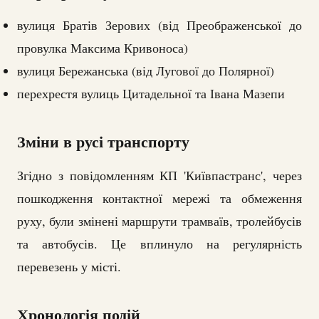
вулиця Братів Зерових (від Преображенської до
провулка Максима Кривоноса)
вулиця Бережанська (від Лугової до Полярної)
перехрестя вулиць Цитадельної та Івана Мазепи
Зміни в русі транспорту
Згідно з повідомленням КП 'Київпастранс', через
пошкодження контактної мережі та обмеження
руху, були змінені маршрути трамваїв, тролейбусів
та автобусів. Це вплинуло на регулярність
перевезень у місті.
Хронологія подій