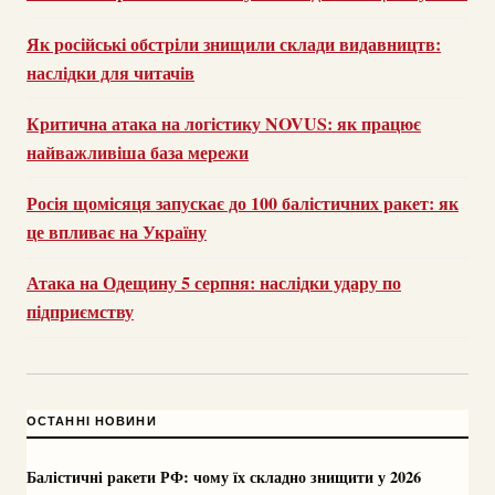
Як російські обстріли знищили склади видавництв:
наслідки для читачів
Критична атака на логістику NOVUS: як працює
найважливіша база мережи
Росія щомісяця запускає до 100 балістичних ракет: як
це впливає на Україну
Атака на Одещину 5 серпня: наслідки удару по
підприємству
ОСТАННІ НОВИНИ
Балістичні ракети РФ: чому їх складно знищити у 2026