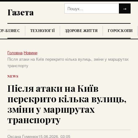
→
Газета
У-БІЗНЕС
ТЕХНОЛОГІЇ
ЗДОРОВЕ ЖИТТЯ
ГОРОСКОПИ
Головна
›
Новини
›
Після атаки на Київ перекрито кілька вулиць, зміни у маршрутах
транспорту
NEWS
Після атаки на Київ
перекрито кілька вулиць,
зміни у маршрутах
транспорту
Оксана Гуменюк
15.06.2026, 03:05