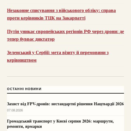
Незаконне списування з військового обліку: справа
проти керівників ТЦК на Закарпатті
Путін уникає європейських регіонів РФ через дрони: де
тепер бувває диктатор
Зеленський у Сербії: мета візиту й перемовини з
керівництвом
ОСТАННІ НОВИНИ
Захист від FPV-дронів: нестандартні рішення Нацгвардії 2026
07.08.2026
Громадський транспорт у Києві серпня 2026: маршрути,
ремонти, ярмарки