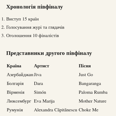
Хронологія півфіналу
Виступ 15 країн
Голосування журі та глядачів
Оголошення 10 фіналістів
Представники другого півфіналу
Країна
Артист
Пісня
Азербайджан
Jiva
Just Go
Болгарія
Dara
Bangaranga
Вірменія
Simón
Paloma Rumba
Люксембург
Eva Marija
Mother Nature
Румунія
Alexandra Căpitănescu
Choke Me