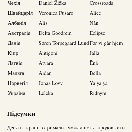
Чехія
Daniel Žižka
Crossroads
Швейцарія
Veronica Fusaro
Alice
Албанія
Alis
Nân
Австралія
Delta Goodrem
Eclipse
Данія
Søren Torpegaard Lund
Før vi går hjem
Кіпр
Antigoni
Jalla
Латвія
Atvara
Ēnā
Мальта
Aidan
Bella
Норвегія
Jonas Lovv
Ya ya ya
Україна
Leleka
Ridnym
Підсумки
Десять країн отримали можливість продовжити