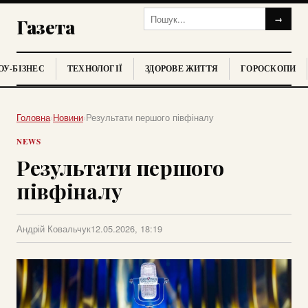
→
Газета
У-БІЗНЕС
ТЕХНОЛОГІЇ
ЗДОРОВЕ ЖИТТЯ
ГОРОСКОПИ
Головна
›
Новини
›
Результати першого півфіналу
NEWS
Результати першого
півфіналу
Андрій Ковальчук
12.05.2026, 18:19