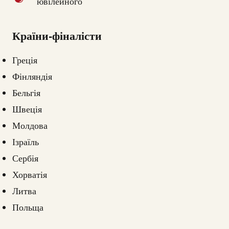
ювілейного
Країни-фіналісти
Греція
Фінляндія
Бельгія
Швеція
Молдова
Ізраїль
Сербія
Хорватія
Литва
Польща