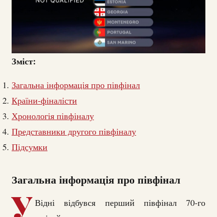
Зміст:
Загальна інформація про півфінал
Країни-фіналісти
Хронологія півфіналу
Представники другого півфіналу
Підсумки
Загальна інформація про півфінал
У
Відні відбувся перший півфінал 70-го