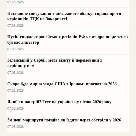
07.08.2026
Незаконне списування з військового обліку: справа проти
керівників ТЦК на Закарпатті
07.08.2026
Путін уникає європейських регіонів РФ через дрони: де тепер
бувває диктатор
07.08.2026
Зеленський у Сербії: мета візиту й перемовини з
керівництвом
07.08.2026
Скоро буде мирна угода США з Іраном: прогноз на 2026
07.08.2026
Який ти настрій? Тест на українську пісню 2026 року
07.08.2026
Змінені маршрути поїздів: як їздити через обстріли у 2026
07.08.2026