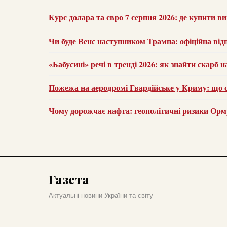
Курс долара та євро 7 серпня 2026: де купити ви
Чи буде Венс наступником Трампа: офіційна від
«Бабусині» речі в тренді 2026: як знайти скарб н
Пожежа на аеродромі Гвардійське у Криму: що с
Чому дорожчає нафта: геополітичні ризики Орму
Газета
Актуальні новини України та світу