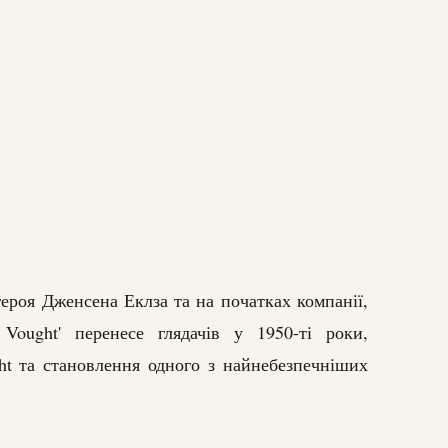
героя Дженсена Еклза та на початках компанії,
 Vought' перенесе глядачів у 1950-ті роки,
ht та становлення одного з найнебезпечніших