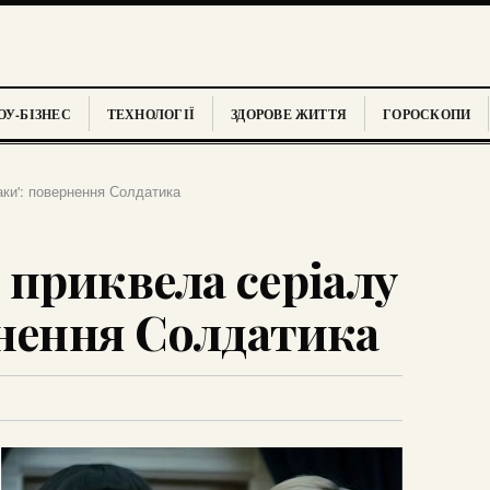
У-БІЗНЕС
ТЕХНОЛОГІЇ
ЗДОРОВЕ ЖИТТЯ
ГОРОСКОПИ
ки': повернення Солдатика
приквела серіалу
рнення Солдатика