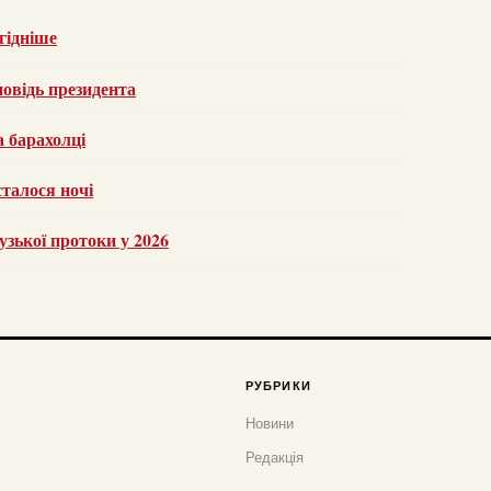
гідніше
повідь президента
а барахолці
талося ночі
зької протоки у 2026
РУБРИКИ
Новини
Редакція