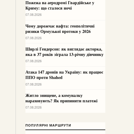
Пожежа на аеродромі Гвардійське у
Криму: що сталося ночі
07.08.2026
Чому дорожчає нафта: геополітичні
ризики Ормузької протоки у 2026
07.08.2026
Ширлі Гендерсон: як виглядає акторка,
яка в 37 років зіграла 13-річну дівчинку
07.08.2026
Атака 147 дронів на Україну: як працює
ППО проти Shahed
07.08.2026
Житло знищене, а комуналку
нараховують? Як припинити платежі
07.08.2026
ПОПУЛЯРНІ МАРШРУТИ