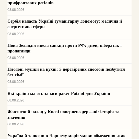
прифронтових регіонів
08.08.2026
Сербія надасть Україні гуманітарну допомогу: медична й
енергетична сфери
08.08.2026
Нова Зеландія ввела санкції проти РФ: дітей, кібератак і
пропаганди
08.08.2026
Плодові мушки на кухні: 5 перевірених способів позбутися
без хімії
08.08.2026
Які країни мають запаси ракет Patriot для України
08.08.2026
Жовтневий палац у Києві повернено державі: історія та
значення
08.08.2026
Україна й танкери в Чорному морі: умови обмеження атак