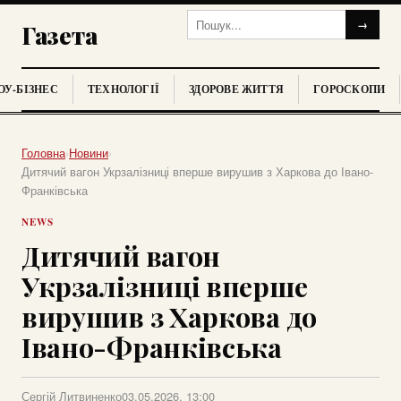
→
Газета
У-БІЗНЕС
ТЕХНОЛОГІЇ
ЗДОРОВЕ ЖИТТЯ
ГОРОСКОПИ
Головна
›
Новини
›
Дитячий вагон Укрзалізниці вперше вирушив з Харкова до Івано-
Франківська
NEWS
Дитячий вагон
Укрзалізниці вперше
вирушив з Харкова до
Івано-Франківська
Сергій Литвиненко
03.05.2026, 13:00