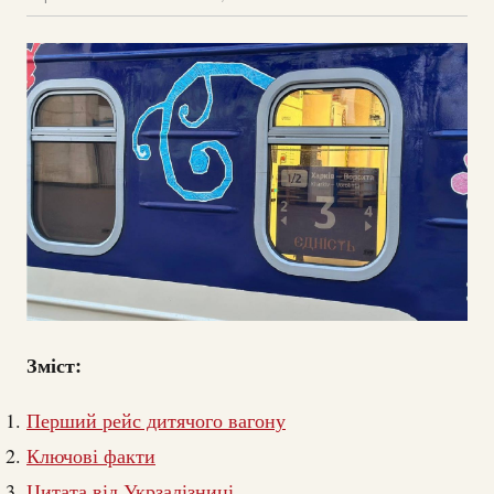
Зміст:
Перший рейс дитячого вагону
Ключові факти
Цитата від Укрзалізниці