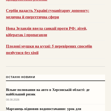
Сербія надасть Україні гуманітарну допомогу:
медична й енергетична сфери
Нова Зеландія ввела санкції проти РФ: дітей,
кібератак і пропаганди
Плодові мушки на кухні: 5 перевірених способів
позбутися без хімії
ОСТАННІ НОВИНИ
Вільне полювання на авто в Херсонській області: де
найбільший ризик
08.08.2026
Марганець відновив водопостачання: урок для