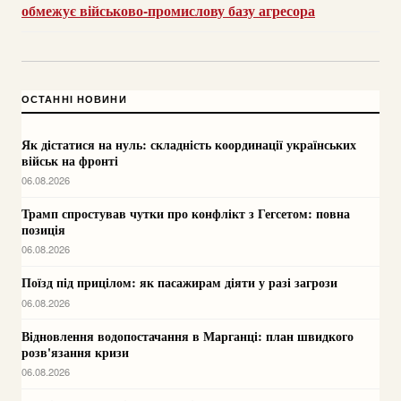
обмежує військово-промислову базу агресора
ОСТАННІ НОВИНИ
Як дістатися на нуль: складність координації українських
військ на фронті
06.08.2026
Трамп спростував чутки про конфлікт з Гегсетом: повна
позиція
06.08.2026
Поїзд під прицілом: як пасажирам діяти у разі загрози
06.08.2026
Відновлення водопостачання в Марганці: план швидкого
розв'язання кризи
06.08.2026