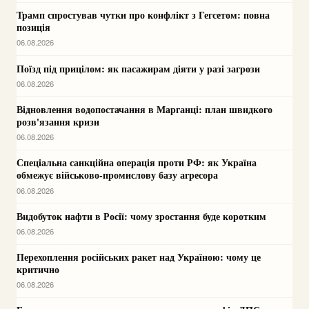
Трамп спростував чутки про конфлікт з Гегсетом: повна
позиція
06.08.2026
Поїзд під прицілом: як пасажирам діяти у разі загрози
06.08.2026
Відновлення водопостачання в Марганці: план швидкого
розв'язання кризи
06.08.2026
Спеціальна санкційна операція проти РФ: як Україна
обмежує військово-промислову базу агресора
06.08.2026
Видобуток нафти в Росії: чому зростання буде коротким
06.08.2026
Перехоплення російських ракет над Україною: чому це
критично
06.08.2026