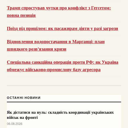
Трамп спростував чутки про конфлікт з Гегсетом:
повна позиція
Поїзд під прицілом: як пасажирам діяти у разі загрози
Відновлення водопостачання в Марганці: план
швидкого розв'язання кризи
Спеціальна санкційна операція проти РФ: як Україна
обмежує військово-промислову базу агресора
ОСТАННІ НОВИНИ
Як дістатися на нуль: складність координації українських
військ на фронті
06.08.2026