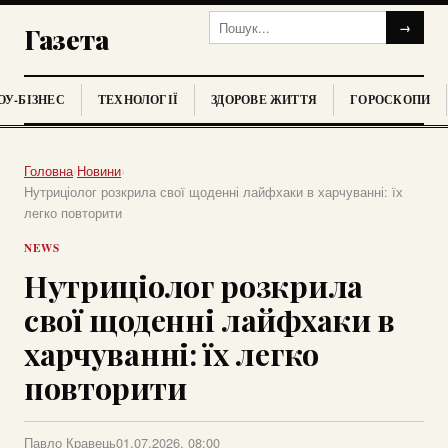
→
Газета
У-БІЗНЕС
ТЕХНОЛОГІЇ
ЗДОРОВЕ ЖИТТЯ
ГОРОСКОПИ
Головна
›
Новини
›
Нутриціолог розкрила свої щоденні лайфхаки в харчуванні: їх
легко повторити
NEWS
Нутриціолог розкрила
свої щоденні лайфхаки в
харчуванні: їх легко
повторити
Павло Кравець
01.07.2026, 08:00