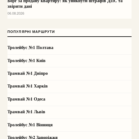
Борг за продану квартиру: як уникнути штрафів ДПС та
звірити дані
06.08.2026
ПОПУЛЯРНІ МАРШРУТИ
Тролейбус №1 Полтава
Тролейбус №1 Київ
Трамвай №1 Дніпро
Трамвай №1 Харків
Трамвай №1 Одеса
Трамвай №1 Львів
Тролейбус №1 Вінниця
Тролейбус №2 Запоріжжя