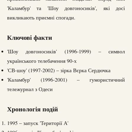
'Каламбур' та 'Шоу довгоносиків', які досі
викликають приємні спогади.
Ключові факти
'Шоу довгоносиків' (1996-1999) – символ
українського телебачення 90-х
'СВ-шоу' (1997-2002) – зірка Вєрка Сердючка
'Каламбур' (1996-2001) – гумористичний
тележурнал з Одеси
Хронологія подій
1995 – запуск 'Території А'