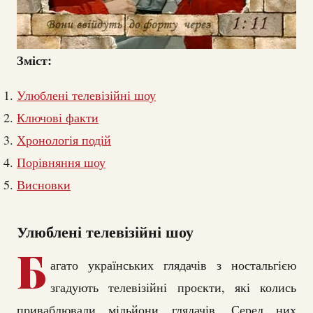
Зміст:
Улюблені телевізійні шоу
Ключові факти
Хронологія подій
Порівняння шоу
Висновки
Улюблені телевізійні шоу
Б
агато українських глядачів з ностальгією
згадують телевізійні проєкти, які колись
приваблювали мільйони глядачів. Серед них