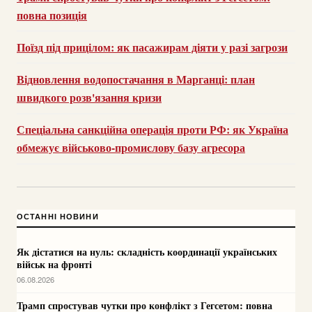
повна позиція
Поїзд під прицілом: як пасажирам діяти у разі загрози
Відновлення водопостачання в Марганці: план
швидкого розв'язання кризи
Спеціальна санкційна операція проти РФ: як Україна
обмежує військово-промислову базу агресора
ОСТАННІ НОВИНИ
Як дістатися на нуль: складність координації українських
військ на фронті
06.08.2026
Трамп спростував чутки про конфлікт з Гегсетом: повна