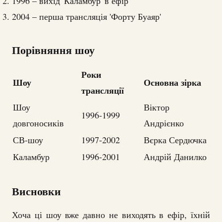
1996 – вихід 'Каламбур' в ефір
2004 – перша трансляція 'Форту Буаяр'
Порівняння шоу
Роки
Шоу
Основна зірка
трансляції
Шоу
Віктор
1996-1999
довгоносиків
Андрієнко
СВ-шоу
1997-2002
Вєрка Сердючка
Каламбур
1996-2001
Андрій Данилко
Висновки
Хоча ці шоу вже давно не виходять в ефір, їхній