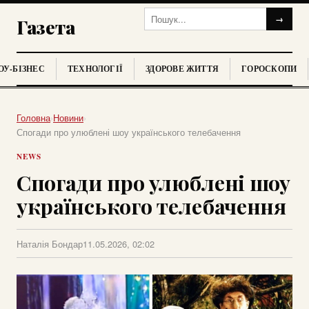
→
Газета
У-БІЗНЕС
ТЕХНОЛОГІЇ
ЗДОРОВЕ ЖИТТЯ
ГОРОСКОПИ
Головна
›
Новини
›
Спогади про улюблені шоу українського телебачення
NEWS
Спогади про улюблені шоу
українського телебачення
Наталія Бондар
11.05.2026, 02:02