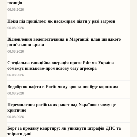
позиція
06.08.2026
Поїзд під прицілом: як пасажирам діяти у разі загрози
06.08.2026
Відновлення водопостачання в Марганці: план швидкого
розв'язання кризи
06.08.2026
Спеціальна санкційна операція проти РФ: як Україна
обмежує військово-промислову базу агресора
06.08.2026
Видобуток нафти в Росії: чому зростання буде коротким
06.08.2026
Перехоплення російських ракет над Україною: чому це
критично
06.08.2026
Борг за продану квартиру: як уникнути штрафів ДПС та
звірити дані