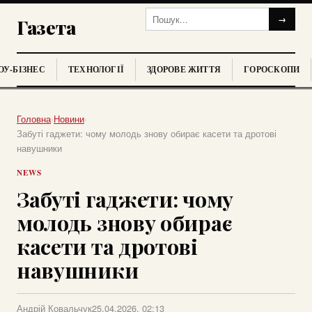
→
Газета
У-БІЗНЕС
ТЕХНОЛОГІЇ
ЗДОРОВЕ ЖИТТЯ
ГОРОСКОПИ
Головна
›
Новини
›
Забуті гаджети: чому молодь знову обирає касети та дротові
навушники
NEWS
Забуті гаджети: чому
молодь знову обирає
касети та дротові
навушники
Андрій Ковальчук
25.04.2026, 02:13