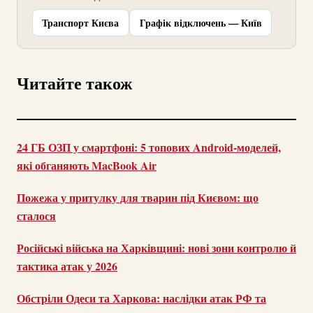
Транспорт Києва
Графік відключень — Київ
Читайте також
24 ГБ ОЗП у смартфоні: 5 топових Android-моделей,
які обганяють MacBook Air
Пожежа у притулку для тварин під Києвом: що
сталося
Російські війська на Харківщині: нові зони контролю й
тактика атак у 2026
Обстріли Одеси та Харкова: наслідки атак РФ та