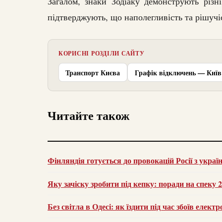
Загалом, знаки Зодіаку демонструють різні
підтверджують, що наполегливість та рішучі
КОРИСНІ РОЗДІЛИ САЙТУ
Транспорт Києва
Графік відключень — Київ
Читайте також
Фінляндія готується до провокацій Росії з украї
Яку зачіску зробити під кепку: поради на спеку 
Без світла в Одесі: як їздити під час збоїв елек