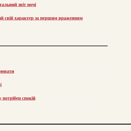
альний звіт ночі
рий свій характер за першим враженням
воювати
і
у потрібен спокій