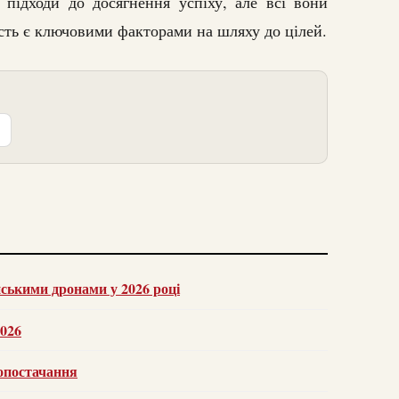
 підходи до досягнення успіху, але всі вони
сть є ключовими факторами на шляху до цілей.
нськими дронами у 2026 році
2026
тропостачання