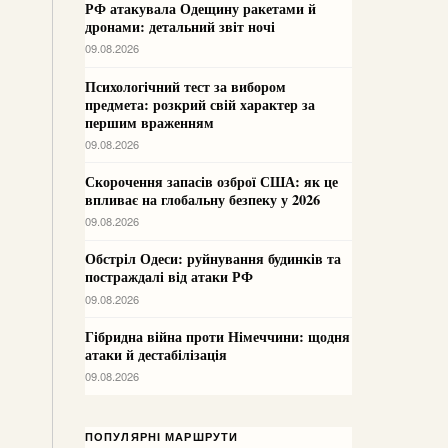
РФ атакувала Одещину ракетами й
дронами: детальний звіт ночі
09.08.2026
Психологічний тест за вибором
предмета: розкрий свій характер за
першим враженням
09.08.2026
Скорочення запасів озброї США: як це
впливає на глобальну безпеку у 2026
09.08.2026
Обстріл Одеси: руйнування будинків та
постраждалі від атаки РФ
09.08.2026
Гібридна війна проти Німеччини: щодня
атаки й дестабілізація
09.08.2026
ПОПУЛЯРНІ МАРШРУТИ