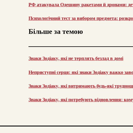
РФ атакувала Одещину ракетами й дронами: дет
Психологічний тест за вибором предмета: розк
Більше за темою
Знаки Зодіаку, які не терплять безлад в домі
Неприступні серця: які знаки Зодіаку важко за
Знаки Зодіаку, які витримають будь-які труднощ
Знаки Зодіаку, які потребують відновлення: ком