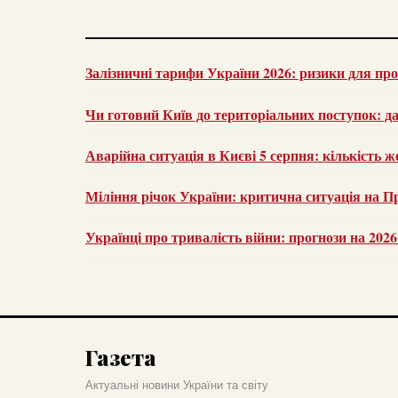
Залізничні тарифи України 2026: ризики для пр
Чи готовий Київ до територіальних поступок: д
Аварійна ситуація в Києві 5 серпня: кількість ж
Міління річок України: критична ситуація на Пр
Українці про тривалість війни: прогнози на 202
Газета
Актуальні новини України та світу