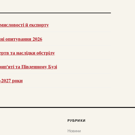
омисловості й експорту
ані опитування 2026
ертв та наслідки обстрілу
ип'яті та Південному Бузі
6-2027 роки
РУБРИКИ
Новини