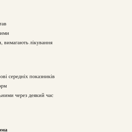
тав
вими
и, вимагають лікування
ові середніх показників
орм
ьними через деякий час
рма