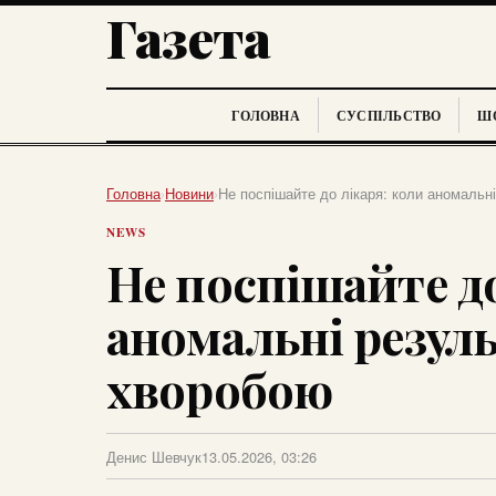
Газета
ГОЛОВНА
СУСПІЛЬСТВО
ШО
Головна
›
Новини
›
Не поспішайте до лікаря: коли аномальні
NEWS
Не поспішайте до
аномальні резуль
хворобою
Денис Шевчук
13.05.2026, 03:26