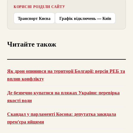
КОРИСНІ РОЗДІЛИ САЙТУ
Транспорт Києва
Графік відключень — Київ
Читайте також
Як дрон опинився на території Болгарії: версія РЕБ та
вплив конфлікту
Де безпечно купатися на пляжах України: перевірка
якості води
Скандал у парламенті Косова: депутатка закидала
прем'єра яйцями