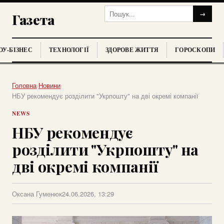
→
Газета
У-БІЗНЕС
ТЕХНОЛОГІЇ
ЗДОРОВЕ ЖИТТЯ
ГОРОСКОПИ
Головна
›
Новини
›
НБУ рекомендує розділити "Укрпошту" на дві окремі компанії
NEWS
НБУ рекомендує
розділити "Укрпошту" на
дві окремі компанії
Оксана Гуменюк
24.06.2026, 13:29