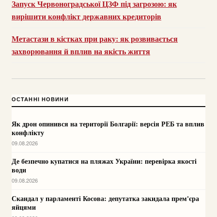
Запуск Червоноградської ЦЗФ під загрозою: як
вирішити конфлікт державних кредиторів
Метастази в кістках при раку: як розвивається
захворювання й вплив на якість життя
ОСТАННІ НОВИНИ
Як дрон опинився на території Болгарії: версія РЕБ та вплив
конфлікту
09.08.2026
Де безпечно купатися на пляжах України: перевірка якості
води
09.08.2026
Скандал у парламенті Косова: депутатка закидала прем'єра
яйцями