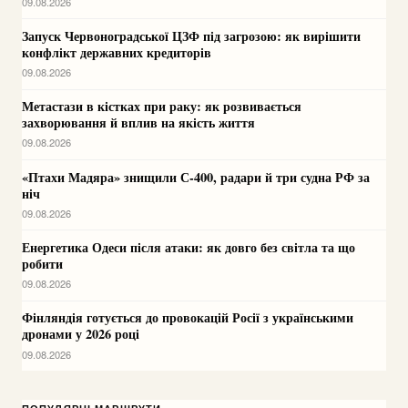
09.08.2026
Запуск Червоноградської ЦЗФ під загрозою: як вирішити
конфлікт державних кредиторів
09.08.2026
Метастази в кістках при раку: як розвивається
захворювання й вплив на якість життя
09.08.2026
«Птахи Мадяра» знищили С-400, радари й три судна РФ за
ніч
09.08.2026
Енергетика Одеси після атаки: як довго без світла та що
робити
09.08.2026
Фінляндія готується до провокацій Росії з українськими
дронами у 2026 році
09.08.2026