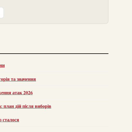
їни
орія та значення
ження атак 2026
 план дій після виборів
о сталося