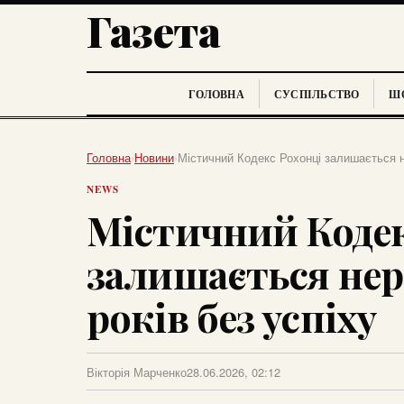
Газета
ГОЛОВНА
СУСПІЛЬСТВО
ШО
Головна
›
Новини
›
Містичний Кодекс Рохонці залишається н
NEWS
Містичний Кодек
залишається нер
років без успіху
Вікторія Марченко
28.06.2026, 02:12