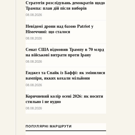
Стратегія розслідувань демократів щодо
Трампа: план дій після виборів
08.08.2026
Невідомі дрони над базою Patriot у
Німеччині: що сталося
08.08.2026
Сенат США відмовив Трампу в 70 млрд
на військові витрати проти Ірану
08.08.2026
Енджел та Спайк із Баффі: як змінилися
вампіри, якких кохали мільйони
08.08.2026
Коричневий колір осені 2026: як носити
стильно і не нудно
08.08.2026
ПОПУЛЯРНІ МАРШРУТИ