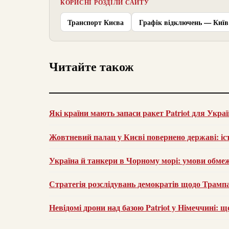
КОРИСНІ РОЗДІЛИ САЙТУ
Транспорт Києва
Графік відключень — Київ
Читайте також
Які країни мають запаси ракет Patriot для Укра
Жовтневий палац у Києві повернено державі: іст
Україна й танкери в Чорному морі: умови обме
Стратегія розслідувань демократів щодо Трампа:
Невідомі дрони над базою Patriot у Німеччині: щ