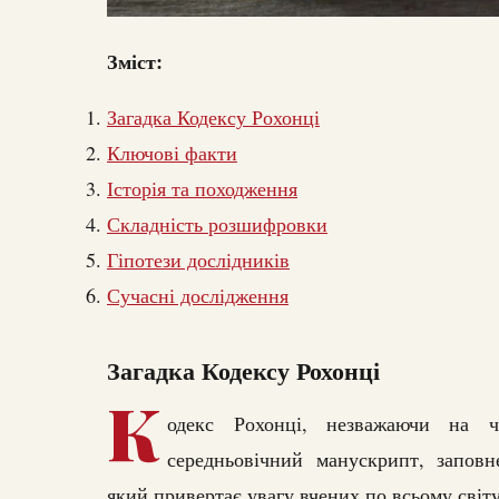
Зміст:
Загадка Кодексу Рохонці
Ключові факти
Історія та походження
Складність розшифровки
Гіпотези дослідників
Сучасні дослідження
Загадка Кодексу Рохонці
К
одекс Рохонці, незважаючи на ч
середньовічний манускрипт, заповн
який привертає увагу вчених по всьому світу