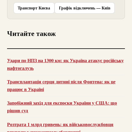
Транспорт Києва
Графік відключень — Київ
Читайте також
Удари по НПЗ на 1300 км: як Україна атакує російську
нафтогалузь
Трансплантація серця дитині після Фонтена: як це
працює в Україні
Запобіжний захід для експоски України у США: що
рішив суд
Розтрата 1 млрд гривень: як військовослужбовця
викрили у незаконному збагаченні