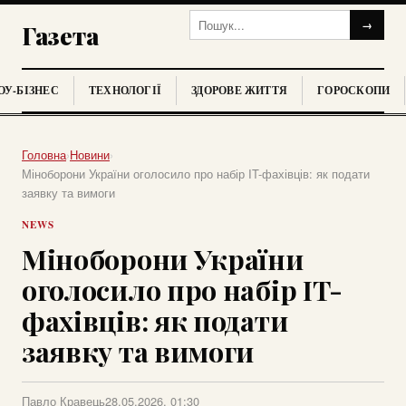
→
Газета
У-БІЗНЕС
ТЕХНОЛОГІЇ
ЗДОРОВЕ ЖИТТЯ
ГОРОСКОПИ
Головна
›
Новини
›
Міноборони України оголосило про набір IT-фахівців: як подати
заявку та вимоги
NEWS
Міноборони України
оголосило про набір IT-
фахівців: як подати
заявку та вимоги
Павло Кравець
28.05.2026, 01:30