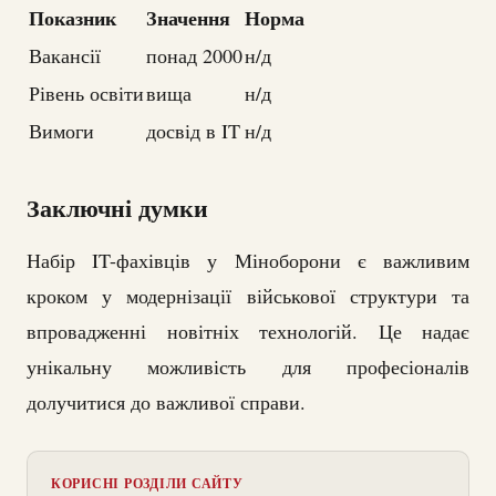
Показник
Значення
Норма
Вакансії
понад 2000
н/д
Рівень освіти
вища
н/д
Вимоги
досвід в IT
н/д
Заключні думки
Набір IT-фахівців у Міноборони є важливим
кроком у модернізації військової структури та
впровадженні новітніх технологій. Це надає
унікальну можливість для професіоналів
долучитися до важливої справи.
КОРИСНІ РОЗДІЛИ САЙТУ