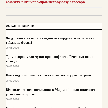
обмежує військово-промислову базу агресора
ОСТАННІ НОВИНИ
Як дістатися на нуль: складність координації українських
військ на фронті
06.08.2026
Трамп спростував чутки про конфлікт з Гегсетом: повна
позиція
06.08.2026
Поїзд під прицілом: як пасажирам діяти у разі загрози
06.08.2026
Відновлення водопостачання в Марганці: план швидкого
розв'язання кризи
06.08.2026