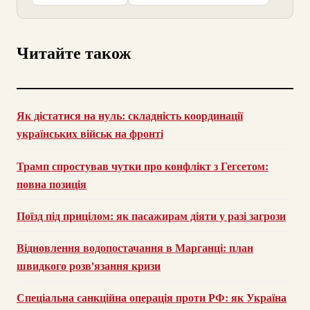
Читайте також
Як дістатися на нуль: складність координації
українських військ на фронті
Трамп спростував чутки про конфлікт з Гегсетом:
повна позиція
Поїзд під прицілом: як пасажирам діяти у разі загрози
Відновлення водопостачання в Марганці: план
швидкого розв'язання кризи
Спеціальна санкційна операція проти РФ: як Україна