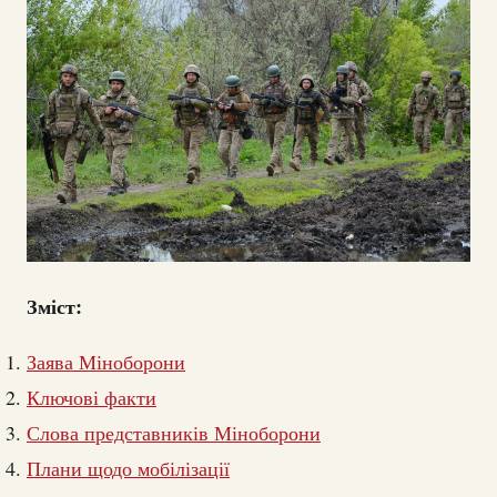
Зміст:
Заява Міноборони
Ключові факти
Слова представників Міноборони
Плани щодо мобілізації