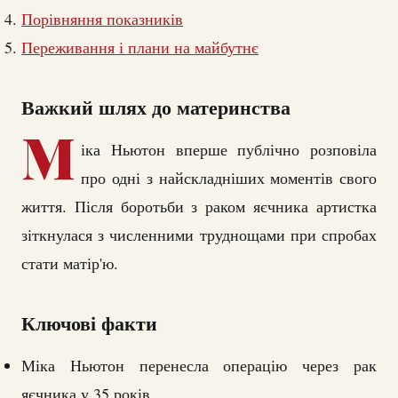
Порівняння показників
Переживання і плани на майбутнє
Важкий шлях до материнства
М
іка Ньютон вперше публічно розповіла
про одні з найскладніших моментів свого
життя. Після боротьби з раком яєчника артистка
зіткнулася з численними труднощами при спробах
стати матір'ю.
Ключові факти
Міка Ньютон перенесла операцію через рак
яєчника у 35 років.