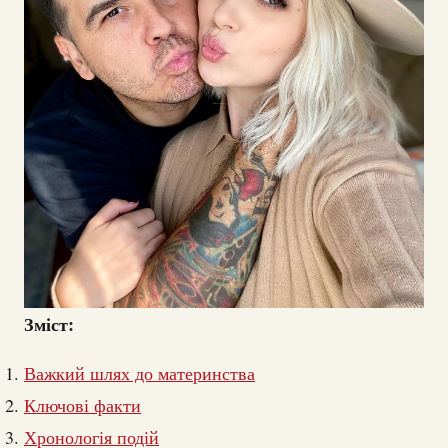
Зміст:
Важкий шлях до материнства
Ключові факти
Хронологія подій