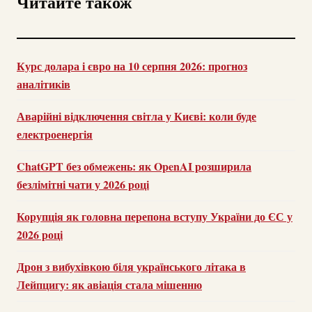
Читайте також
Курс долара і євро на 10 серпня 2026: прогноз
аналітиків
Аварійні відключення світла у Києві: коли буде
електроенергія
ChatGPT без обмежень: як OpenAI розширила
безлімітні чати у 2026 році
Корупція як головна перепона вступу України до ЄС у
2026 році
Дрон з вибухівкою біля українського літака в
Лейпцигу: як авіація стала мішенню