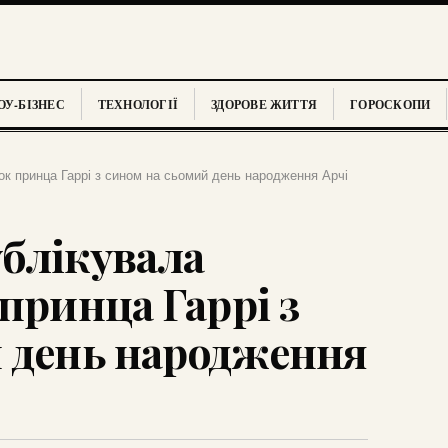
У-БІЗНЕС
ТЕХНОЛОГІЇ
ЗДОРОВЕ ЖИТТЯ
ГОРОСКОПИ
ок принца Гаррі з сином на сьомий день народження Арчі
блікувала
принца Гаррі з
 день народження