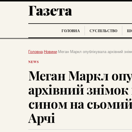
Газета
ГОЛОВНА
СУСПІЛЬСТВО
ШО
Головна
›
Новини
›
Меган Маркл опублікувала архівний знім
NEWS
Меган Маркл опу
архівний знімок 
сином на сьомий
Арчі