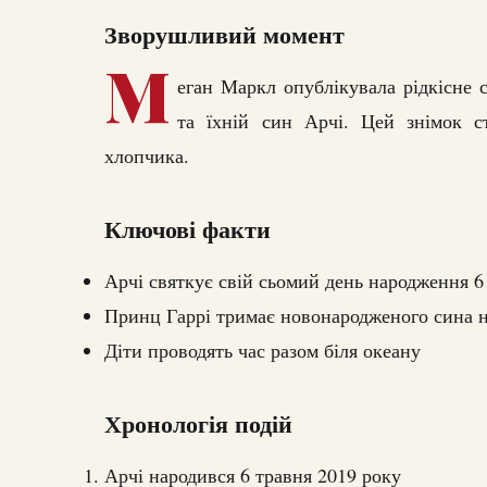
Зворушливий момент
М
еган Маркл опублікувала рідкісне 
та їхній син Арчі. Цей знімок 
хлопчика.
Ключові факти
Арчі святкує свій сьомий день народження 6
Принц Гаррі тримає новонародженого сина 
Діти проводять час разом біля океану
Хронологія подій
Арчі народився 6 травня 2019 року