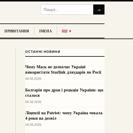
→
ПРИВІТАННЯ
ІМЕНА
ЩЕ ▾
ОСТАННІ НОВИНИ
Чому Маск не дозволяє Україні
використати Starlink дляударів по Росії
08.08.2026
Болгарія про дрон і реакція України: що
сталося
08.08.2026
Ліцензії на Patriot: чому Україна чекала
4 роки на дозвіл
08.08.2026