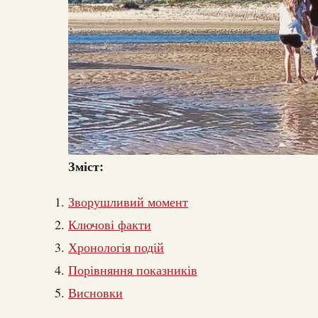
Зміст:
Зворушливий момент
Ключові факти
Хронологія подій
Порівняння показників
Висновки