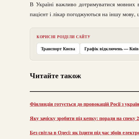
В Україні важливо дотримуватися мовних в
пацієнт і лікар погоджуються на іншу мову,
КОРИСНІ РОЗДІЛИ САЙТУ
Транспорт Києва
Графік відключень — Київ
Читайте також
Фінляндія готується до провокацій Росії з украї
Яку зачіску зробити під кепку: поради на спеку 
Без світла в Одесі: як їздити під час збоїв елек