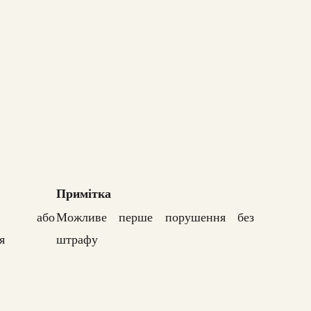
Примітка
 або
Можливе перше порушення без
я
штрафу