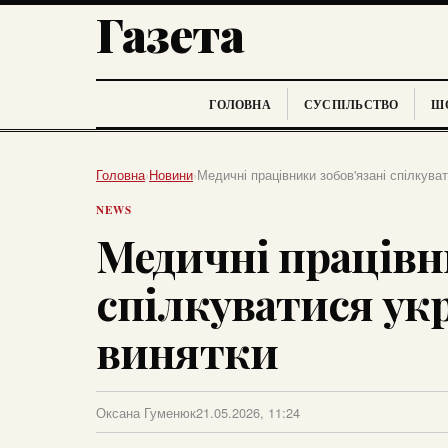
Газета
ГОЛОВНА
СУСПІЛЬСТВО
ШО
Головна
›
Новини
›
Медичні працівники зобов'язані спілкува
NEWS
Медичні працівн
спілкуватися укр
винятки
Оксана Гуменюк
21.05.2026, 11:24