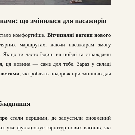
нами: що змінилася для пасажирів
Вітчизняні вагони нового
 стало комфортніше.
ярних маршрутах, даючи пасажирам змогу
 Якщо ти часто їздиш на поїзді та страждаєш
я, ця новина — саме для тебе. Зараз у складі
ностями
, які роблять подорож приємнішою для
бладнання
про
стали першими, де запустили оновлений
х уже функціонує гарнітур нових вагонів, які