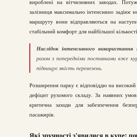
вироблені на вітчизняних заводах. Поту
залізниця максимально інтенсивно задіює н
маршруту вони відправляються на наступн
стабільний комфорт для найбільшої кількості
Наслідок інтенсивного використання н
разом з попередніми поставками вже ку
підвищує якість перевезень.
Розширення парку є відповіддю на високий 
дефіцит рухомого складу. За наявних умо
критична заходи для забезпечення безпе
пасажирів.
Які зручності з'явилися в купе: п