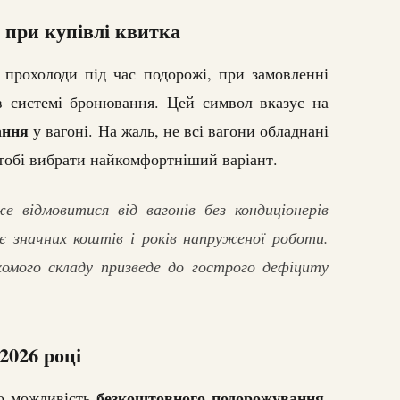
 при купівлі квитка
прохолоди під час подорожі, при замовленні
 системі бронювання. Цей символ вказує на
ання
у вагоні. На жаль, не всі вагони обладнані
тобі вибрати найкомфортніший варіант.
е відмовитися від вагонів без кондиціонерів
ує значних коштів і років напруженої роботи.
хомого складу призведе до гострого дефіциту
2026 році
безкоштовного подорожування
ро можливість
.