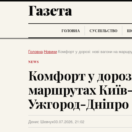
Газета
ГОЛОВНА
СУСПІЛЬСТВО
ШО
Головна
›
Новини
›
Комфорт у дорозі: нові вагони на маршр
NEWS
Комфорт у дорозі
маршрутах Київ-
Ужгород-Дніпро
Денис Шевчук
03.07.2026, 21:02