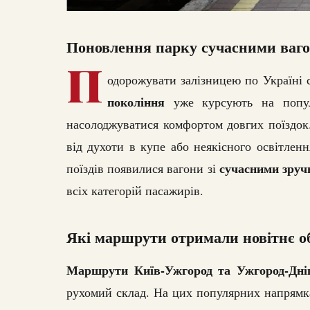
Поновлення парку сучасними ваго
П
одорожувати залізницею по Україні
покоління
уже курсують на попул
насолоджуватися комфортом довгих поїздок.
від духоти в купе або неякісного освітленн
сучасними зруч
поїздів появилися вагони зі
всіх категорій пасажирів.
Які маршрути отримали новітнє о
Маршрути Київ-Ужгород та Ужгород-Дні
рухомий склад. На цих популярних напрямка