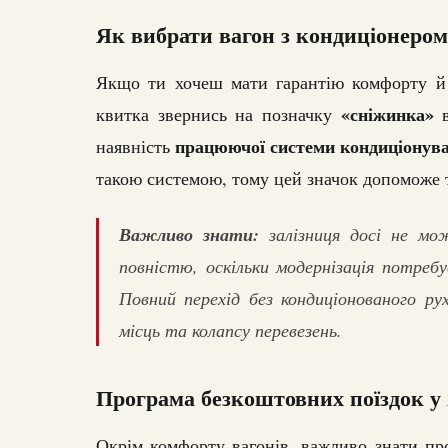
Як вибрати вагон з кондиціонером
Якщо ти хочеш мати гарантію комфорту й 
«сніжинка»
квитка звернись на позначку
в
працюючої системи кондиціонув
наявність
такою системою, тому цей значок допоможе 
Важливо знати:
залізниця досі не мож
повністю, оскільки модернізація потреб
Повний перехід без кондиціонованого ру
місць та колапсу перевезень.
Програма безкоштовних поїздок у 
Окрім комфорту вагонів, важливо знати п