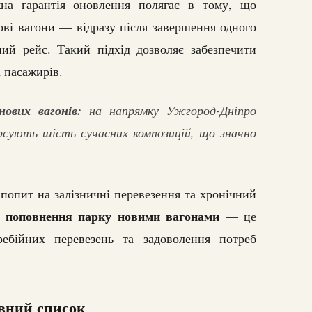
жна гарантія оновлення полягає в тому, що
ові вагони — відразу після завершення одного
ий рейс. Такий підхід дозволяє забезпечити
 пасажирів.
ових вагонів:
на напрямку Ужгород-Дніпро
рсують шість сучасних композицій, що значно
попит на залізничні перевезення та хронічний
поповнення парку новими вагонами
в
— це
ребійних перевезень та задоволення потреб
овний список