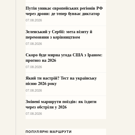
Путін уникає європейських регіонів РФ
через дрони: де тепер бувває диктатор
07.08.2026
Зеленський у Сербії: мета візиту й
перемовини з керівництвом
07.08.2026
Скоро буде мирна угода США з Іраном:
прогноз на 2026
07.08.2026
Який ти настрій? Тест на українську
пісню 2026 року
07.08.2026
Змінені маршрути поїздів: як їздити
через обстріли у 2026
07.08.2026
ПОПУЛЯРНІ МАРШРУТИ