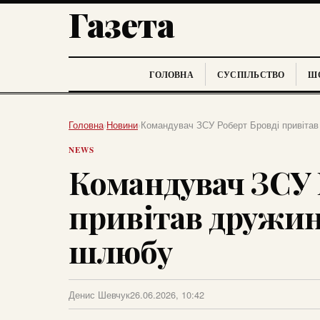
Газета
ГОЛОВНА
СУСПІЛЬСТВО
ШО
Головна
›
Новини
›
Командувач ЗСУ Роберт Бровді привітав
NEWS
Командувач ЗСУ 
привітав дружин
шлюбу
Денис Шевчук
26.06.2026, 10:42