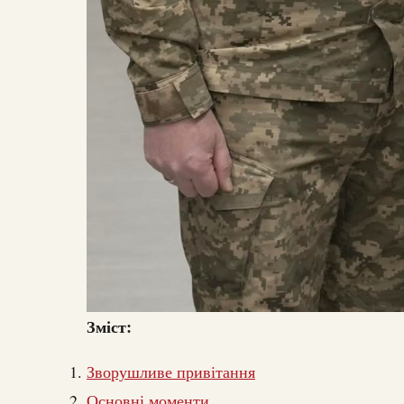
Зміст:
Зворушливе привітання
Основні моменти