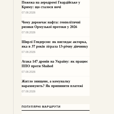
Пожежа на аеродромі Гвардійське у
Криму: що сталося ночі
07.08.2026
Чому дорожчає нафта: геополітичні
ризики Ормузької протоки у 2026
07.08.2026
Ширлі Гендерсон: як виглядає акторка,
яка в 37 років зіграла 13-річну дівчинку
07.08.2026
Атака 147 дронів на Україну: як працює
ППО проти Shahed
07.08.2026
Житло знищене, а комуналку
нараховують? Як припинити платежі
07.08.2026
ПОПУЛЯРНІ МАРШРУТИ