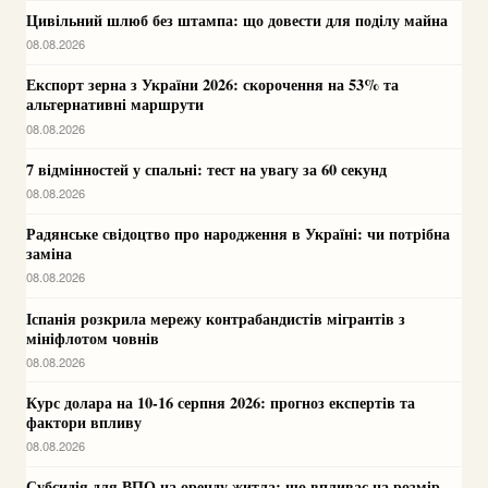
Цивільний шлюб без штампа: що довести для поділу майна
08.08.2026
Експорт зерна з України 2026: скорочення на 53% та
альтернативні маршрути
08.08.2026
7 відмінностей у спальні: тест на увагу за 60 секунд
08.08.2026
Радянське свідоцтво про народження в Україні: чи потрібна
заміна
08.08.2026
Іспанія розкрила мережу контрабандистів мігрантів з
мініфлотом човнів
08.08.2026
Курс долара на 10-16 серпня 2026: прогноз експертів та
фактори впливу
08.08.2026
Субсидія для ВПО на оренду житла: що впливає на розмір