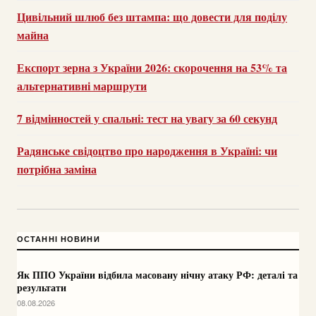
Цивільний шлюб без штампа: що довести для поділу
майна
Експорт зерна з України 2026: скорочення на 53% та
альтернативні маршрути
7 відмінностей у спальні: тест на увагу за 60 секунд
Радянське свідоцтво про народження в Україні: чи
потрібна заміна
ОСТАННІ НОВИНИ
Як ППО України відбила масовану нічну атаку РФ: деталі та
результати
08.08.2026