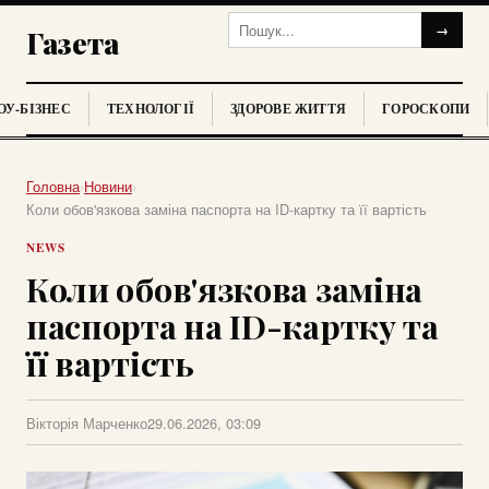
→
Газета
У-БІЗНЕС
ТЕХНОЛОГІЇ
ЗДОРОВЕ ЖИТТЯ
ГОРОСКОПИ
Головна
›
Новини
›
Коли обов'язкова заміна паспорта на ID-картку та її вартість
NEWS
Коли обов'язкова заміна
паспорта на ID-картку та
її вартість
Вікторія Марченко
29.06.2026, 03:09