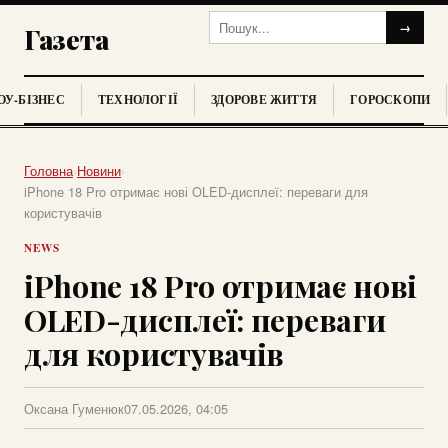
→
Газета
У-БІЗНЕС
ТЕХНОЛОГІЇ
ЗДОРОВЕ ЖИТТЯ
ГОРОСКОПИ
Головна
›
Новини
›
iPhone 18 Pro отримає нові OLED-дисплеї: переваги для
користувачів
NEWS
iPhone 18 Pro отримає нові
OLED-дисплеї: переваги
для користувачів
Оксана Гуменюк
07.05.2026, 04:05