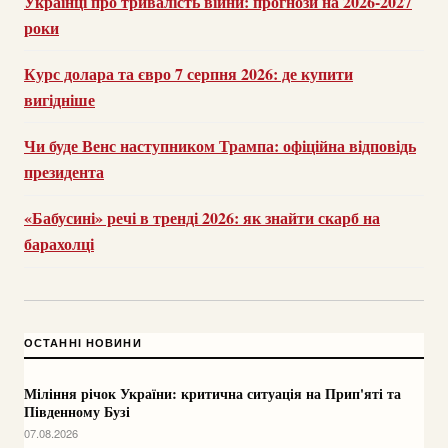
Українці про тривалість війни: прогнози на 2026-2027
роки
Курс долара та євро 7 серпня 2026: де купити
вигідніше
Чи буде Венс наступником Трампа: офіційна відповідь
президента
«Бабусині» речі в тренді 2026: як знайти скарб на
барахолці
ОСТАННІ НОВИНИ
Міління річок України: критична ситуація на Прип'яті та
Південному Бузі
07.08.2026