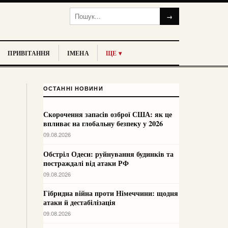
→
ПРИВІТАННЯ
ІМЕНА
ЩЕ ▾
ОСТАННІ НОВИНИ
Скорочення запасів озброї США: як це
впливає на глобальну безпеку у 2026
09.08.2026
Обстріл Одеси: руйнування будинків та
постраждалі від атаки РФ
09.08.2026
Гібридна війна проти Німеччини: щодня
атаки й дестабілізація
09.08.2026