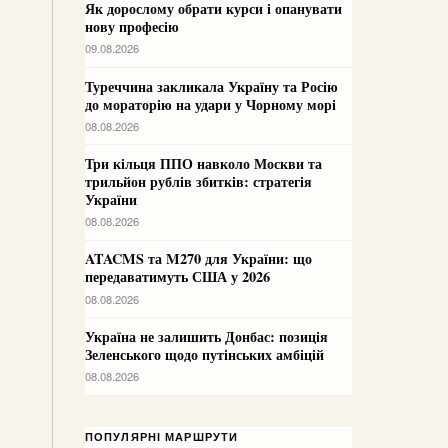
Як дорослому обрати курси і опанувати
нову професію
09.08.2026
Туреччина закликала Україну та Росію
до мораторію на удари у Чорному морі
08.08.2026
Три кільця ППО навколо Москви та
трильйон рублів збитків: стратегія
України
08.08.2026
ATACMS та M270 для України: що
передаватимуть США у 2026
08.08.2026
Україна не залишить Донбас: позиція
Зеленського щодо путінських амбіцій
08.08.2026
ПОПУЛЯРНІ МАРШРУТИ