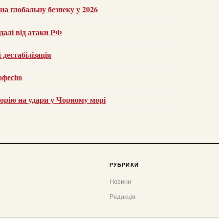
на глобальну безпеку у 2026
далі від атаки РФ
дестабілізація
офесію
орію на удари у Чорному морі
РУБРИКИ
Новини
Редакція