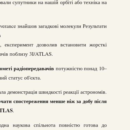
вали супутники на нашій орбіті або техніка на
everance знайшов загадкові молекули Результати
в
, експеримент дозволив встановити жорсткі
ачів поблизу 3I/ATLAS.
ометі радіопередавачів
потужністю понад 10–
ий статус об'єкта.
а демонстрація швидкості реакції астрономів.
очати спостереження менше ніж за добу після
ATLAS
.
одна наукова спільнота повністю готова до