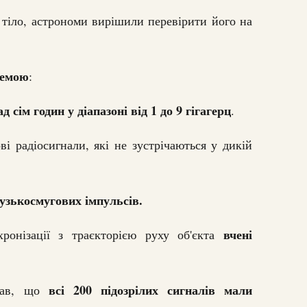
 тіло, астрономи вирішили перевірити його на
хемою
:
д сім годин у діапазоні від 1 до 9 гігагерц
.
і радіосигнали, які не зустрічаються у дикій
узькосмугових імпульсів.
вчені
ронізації з траєкторією руху об'єкта
всі 200 підозрілих сигналів мали
азав, що