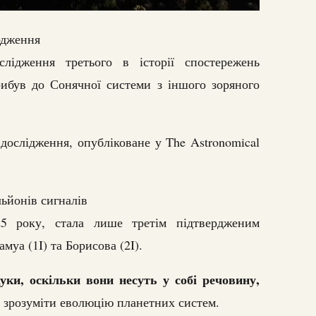
одження
лідження третього в історії спостережень
рибув до Сонячної системи з іншого зоряного
ослідження, опубліковане у The Astronomical
ьйонів сигналів
5 року, стала лише третім підтвердженим
уа (1I) та Борисова (2I).
уки, оскільки вони несуть у собі речовину,
 зрозуміти еволюцію планетних систем.