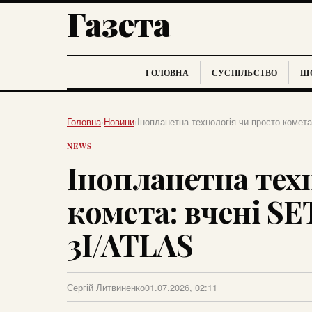
Газета
ГОЛОВНА
СУСПІЛЬСТВО
ШО
Головна
›
Новини
›
Інопланетна технологія чи просто комета
NEWS
Інопланетна тех
комета: вчені SE
3I/ATLAS
Сергій Литвиненко
01.07.2026, 02:11