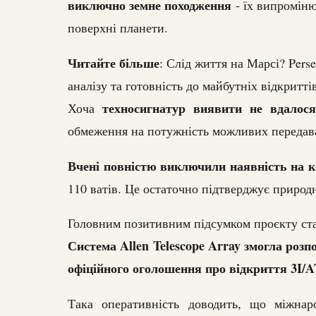
виключно земне походження
- їх випроміню
поверхні планети.
Читайте більше
: Слід життя на Марсі? Pers
аналізу та готовність до майбутніх відкритті
техносигнатур виявити не вдалося
Хоча
обмеження на потужність можливих передав
Вчені повністю виключили наявність на к
110 ватів. Це остаточно підтверджує природн
Головним позитивним підсумком проєкту стал
Система Allen Telescope Array змогла розп
офіційного оголошення про відкриття 3I/
Така оперативність доводить, що міжнар