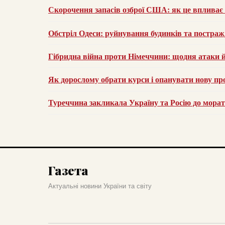
Скорочення запасів озброї США: як це впливає 
Обстріл Одеси: руйнування будинків та постраж
Гібридна війна проти Німеччини: щодня атаки й 
Як дорослому обрати курси і опанувати нову пр
Туреччина закликала Україну та Росію до морат
Газета
Актуальні новини України та світу