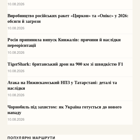
10.08.2026
Виробництво російських ракет «Циркон» та «Онікс» у 2026:
обсяги й загрози
10.08.2026
Росія припинила випуск Кинжалів: причини й наслідки
переорієнтації
10.08.2026
TigerShark: британський дрон на 900 км зі швидкістю F1
10.08.2026
Атака на Нижнєкамський НПЗ у Татарстані: деталі та
наслідки
10.08.2026
Чорнобиль під захистом: як Україна готується до нового
нападу
10.08.2026
ПОПУЛЯРНІ МАРШРУТИ