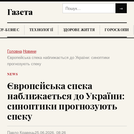
→
Газета
У-БІЗНЕС
ТЕХНОЛОГІЇ
ЗДОРОВЕ ЖИТТЯ
ГОРОСКОПИ
Головна
›
Новини
›
Європейська спека наближається до України: синоптики
прогнозують спеку
NEWS
Європейська спека
наближається до України:
синоптики прогнозують
спеку
Павло Кравець
25.06.2026, 08:26