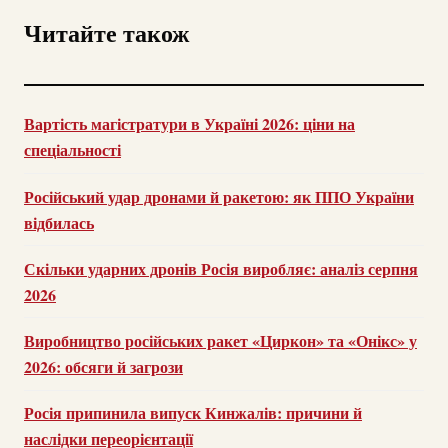
Читайте також
Вартість магістратури в Україні 2026: ціни на
спеціальності
Російський удар дронами й ракетою: як ППО України
відбилась
Скільки ударних дронів Росія виробляє: аналіз серпня
2026
Виробництво російських ракет «Циркон» та «Онікс» у
2026: обсяги й загрози
Росія припинила випуск Кинжалів: причини й
наслідки переорієнтації