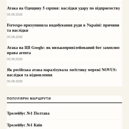
Атака на Одещину 5 серпня: наслідки удару по підприємству
05.08.2026
Ferrexpo призупинила видобування руди в Україні: причини
та наслідки
05.08.2026
Атака на ШІ Google: як низькопривілейований бот захоплює
права агента
05.08.2026
Як російська атака паралізувала логістику мережі NOVUS:
наслідки та відновлення
05.08.2026
ПОПУЛЯРНІ МАРШРУТИ
Тролейбус №1 Полтава
Тролейбус №1 Київ