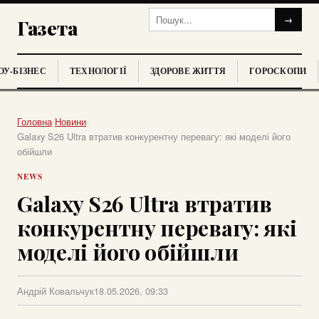
→
Газета
У-БІЗНЕС
ТЕХНОЛОГІЇ
ЗДОРОВЕ ЖИТТЯ
ГОРОСКОПИ
Головна
›
Новини
›
Galaxy S26 Ultra втратив конкурентну перевагу: які моделі його
обійшли
NEWS
Galaxy S26 Ultra втратив
конкурентну перевагу: які
моделі його обійшли
Андрій Ковальчук
18.05.2026, 09:33