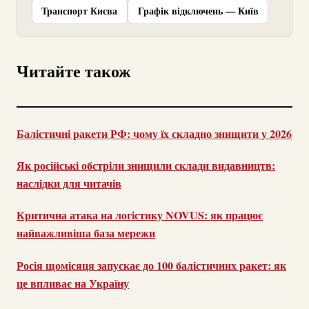
Транспорт Києва
Графік відключень — Київ
Читайте також
Балістичні ракети РФ: чому їх складно знищити у 2026
Як російські обстріли знищили склади видавництв:
наслідки для читачів
Критична атака на логістику NOVUS: як працює
найважливіша база мережи
Росія щомісяця запускає до 100 балістичних ракет: як
це впливає на Україну