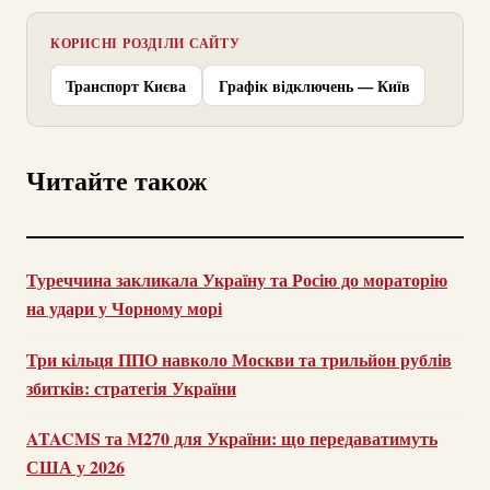
КОРИСНІ РОЗДІЛИ САЙТУ
Транспорт Києва
Графік відключень — Київ
Читайте також
Туреччина закликала Україну та Росію до мораторію
на удари у Чорному морі
Три кільця ППО навколо Москви та трильйон рублів
збитків: стратегія України
ATACMS та M270 для України: що передаватимуть
США у 2026