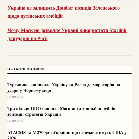
Україна не залишить Донбас: позиція Зеленського
щодо путінських амбіцій
Чому Маск не дозволяє Україні використати Starlink
дляударів по Росії
ОСТАННІ НОВИНИ
Туреччина закликала Україну та Росію до мораторію на
удари у Чорному морі
08.08.2026
Три кільця ППО навколо Москви та трильйон рублів
збитків: стратегія України
08.08.2026
ATACMS та M270 для України: що передаватимуть США у
2026