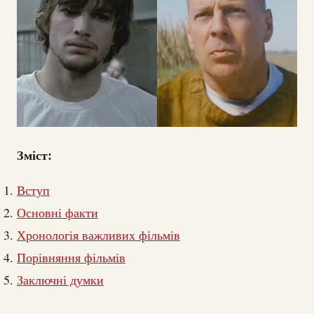
Зміст:
Вступ
Основні факти
Хронологія важливих фільмів
Порівняння фільмів
Заключні думки