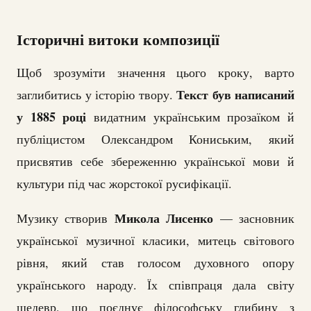
Історичні витоки композиції
Щоб зрозуміти значення цього кроку, варто
Текст був написаний
заглибитись у історію твору.
у 1885 році
видатним українським прозаїком й
публіцистом Олександром Кониським, який
присвятив себе збереженню української мови й
культури під час жорстокої русифікації.
Микола Лисенко
Музику створив
— засновник
української музичної класики, митець світового
рівня, який став голосом духовного опору
українського народу. Їх співпраця дала світу
шедевр, що поєднує філософську глибину з