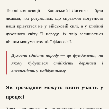
Творці композиції — Кониський і Лисенко — були
людьми, які розумілись, що справжня могутність
нації крівується не у військовій силі, а у глибині
духовного світу її народу. їх твір залишається
вічним монументом цієї філософії.
Духовна єдність народу — це фундамент, на
якому будується стійкість держави і
впевненість у майбутньому.
Як громадяни можуть взяти участь у
процесі
Хоча постанова в компетенції парламенту,