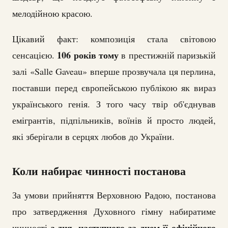
мелодійною красою.
Цікавий факт: композиція стала світовою
106 років тому
сенсацією.
в престижній паризькій
залі «Salle Gaveau» вперше прозвучала ця перлина,
поставши перед європейською публікою як вираз
українського генія. З того часу твір об'єднував
емігрантів, підпільників, воїнів й просто людей,
які зберігали в серцях любов до України.
Коли набирає чинності постанова
За умови прийняття Верховною Радою, постанова
про затвердження Духовного гімну набиратиме
з дня, наступного за днем її офіційного
чинності