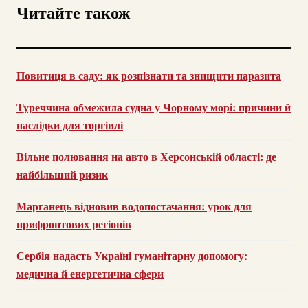
Читайте також
Повитиця в саду: як розпізнати та знищити паразита
Туреччина обмежила судна у Чорному морі: причини й
наслідки для торгівлі
Вільне полювання на авто в Херсонській області: де
найбільший ризик
Марганець відновив водопостачання: урок для
прифронтових регіонів
Сербія надасть Україні гуманітарну допомогу:
медична й енергетична сфери