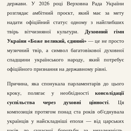
держави. У 2026 році Верховна Рада України
розглядає амбітний проєкт, який має за мету
надати офіційний статус одному з найглибших
Духовний гімн
твірь вітчизняної культури.
України «Боже великий, єдиний»
— це не просто
музичний твір, а символ багатовікової духовної
спадщини українського народу, який потребує
офіційного признання на державному рівні.
Причина, яка спонукала парламентарів до цього
консолідації
кроку, полягає у необхідності
суспільства через духовні цінності
. Ця
композиція протягом понад ста років об'єднувала
українців у найскладніші епохи — від царських
часів до сучасної боротьби за незалежність.