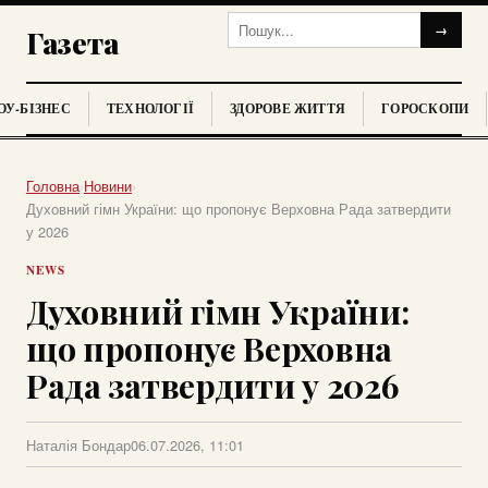
→
Газета
У-БІЗНЕС
ТЕХНОЛОГІЇ
ЗДОРОВЕ ЖИТТЯ
ГОРОСКОПИ
Головна
›
Новини
›
Духовний гімн України: що пропонує Верховна Рада затвердити
у 2026
NEWS
Духовний гімн України:
що пропонує Верховна
Рада затвердити у 2026
Наталія Бондар
06.07.2026, 11:01