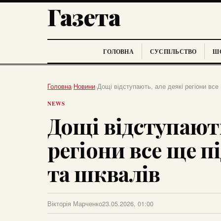
Газета
ГОЛОВНА
СУСПІЛЬСТВО
ШО
Головна
›
Новини
›
Дощі відступають, але деякі регіони все
NEWS
Дощі відступають
регіони все ще п
та шквалів
Вікторія Марченко
23.05.2026, 01:00