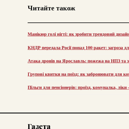
Читайте також
Манікюр голі нігті: як зробити трендовий дизай
КНДР передала Росії понад 100 ракет: загроза д
Атака дронів на Ярославль: пожежа на НПЗ та з
Групові квитки на поїзд: як забронювати для ко
Пільги для пенсіонерів: проїзд, комуналка, лік
Газета