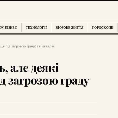
У-БІЗНЕС
ТЕХНОЛОГІЇ
ЗДОРОВЕ ЖИТТЯ
ГОРОСКОПИ
 ще під загрозою граду та шквалів
, але деякі
ід загрозою граду