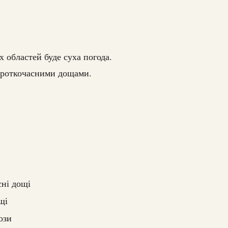
х областей буде суха погода.
короткочасними дощами.
сні дощі
щі
ози