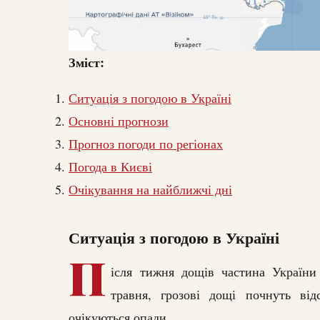
Зміст:
Ситуація з погодою в Україні
Основні прогнози
Прогноз погоди по регіонах
Погода в Києві
Очікування на найближчі дні
Ситуація з погодою в Україні
П
ісля тижня дощів частина України
травня, грозові дощі почнуть від
очікуються опади.