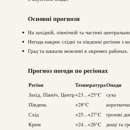
Основні прогнози
На західній, північній та частині центральни
Негода накриє східні та південні регіони з 
Град та шквали можливі в окремих районах.
Прогноз погоди по регіонах
Регіон
Температура
Опади
Захід, Північ, Центр
+23...+25°C
сухо
Південь
+28°C
короткоча
Схід
+25...+27°C
грозові до
Крим
+24...+26°C
дощі та гр