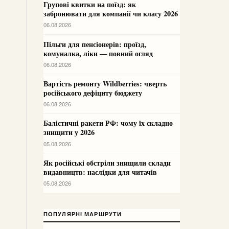
Групові квитки на поїзд: як
забронювати для компанії чи класу 2026
06.08.2026
Пільги для пенсіонерів: проїзд,
комуналка, ліки — повний огляд
06.08.2026
Вартість ремонту Wildberries: чверть
російського дефіциту бюджету
06.08.2026
Балістичні ракети РФ: чому їх складно
знищити у 2026
05.08.2026
Як російські обстріли знищили склади
видавництв: наслідки для читачів
05.08.2026
ПОПУЛЯРНІ МАРШРУТИ