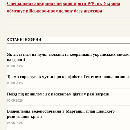
Спеціальна санкційна операція проти РФ: як Україна
обмежує військово-промислову базу агресора
ОСТАННІ НОВИНИ
Як дістатися на нуль: складність координації українських військ
на фронті
06.08.2026
Трамп спростував чутки про конфлікт з Гегсетом: повна позиція
06.08.2026
Поїзд під прицілом: як пасажирам діяти у разі загрози
06.08.2026
Відновлення водопостачання в Марганці: план швидкого
розв'язання кризи
06.08.2026