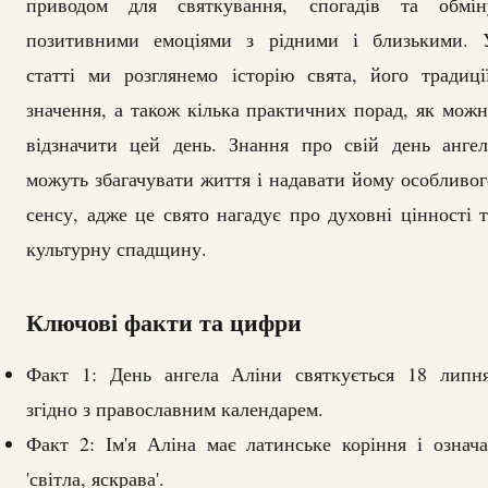
приводом для святкування, спогадів та обмін
позитивними емоціями з рідними і близькими. 
статті ми розглянемо історію свята, його традиції
значення, а також кілька практичних порад, як можн
відзначити цей день. Знання про свій день ангел
можуть збагачувати життя і надавати йому особливог
сенсу, адже це свято нагадує про духовні цінності т
культурну спадщину.
Ключові факти та цифри
Факт 1: День ангела Аліни святкується 18 липня
згідно з православним календарем.
Факт 2: Ім'я Аліна має латинське коріння і означа
'світла, яскрава'.