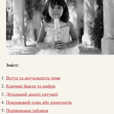
Зміст:
Вступ та актуальність теми
Ключові факти та цифри
Детальний аналіз ситуації
Покроковий план або хронологія
Порівняльна таблиця