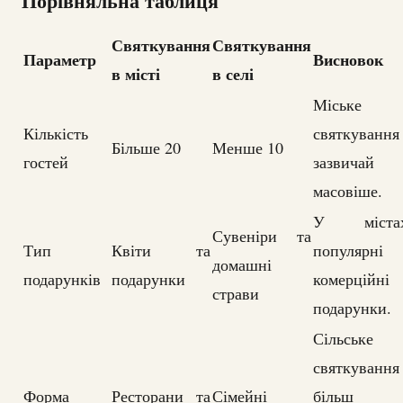
Порівняльна таблиця
Святкування
Святкування
Параметр
Висновок
в місті
в селі
Міське
Кількість
святкування
Більше 20
Менше 10
гостей
зазвичай
масовіше.
У міста
Сувеніри та
Тип
Квіти та
популярні
домашні
подарунків
подарунки
комерційні
страви
подарунки.
Сільське
святкування
Форма
Ресторани та
Сімейні
більш