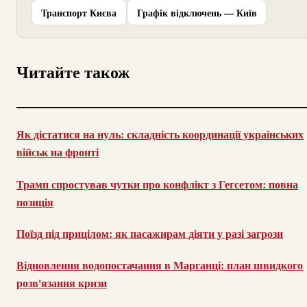
Транспорт Києва
Графік відключень — Київ
Читайте також
Як дістатися на нуль: складність координації українських
військ на фронті
Трамп спростував чутки про конфлікт з Гегсетом: повна
позиція
Поїзд під прицілом: як пасажирам діяти у разі загрози
Відновлення водопостачання в Марганці: план швидкого
розв'язання кризи