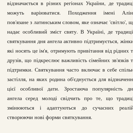
відзначається в різних регіонах України, де традиці
можуть варіюватися. Походження імені Алін
пов'язане з латинським словом, яке означає 'світло', 
надає особливий зміст святу. В Україні, де традиці
святкування дня ангела активно підтримується, жінки
які носять це ім'я, отримують привітання від рідних т
друзів, що підкреслює важливість сімейних зв'язків т
підтримки. Святкування часто включає в себе спільн
застілля, на яких родина об'єднується для відзначенн
цієї особливої дати. Зростаюча популярність дн
ангела серед молоді свідчить про те, що традиці
змінюються і адаптуються до сучасних реалій
створюючи нові форми святкування.