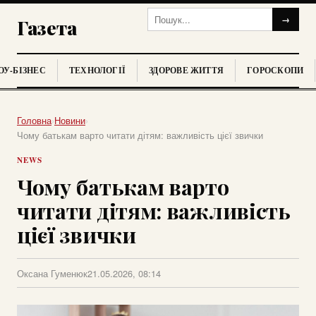
→
Газета
У-БІЗНЕС
ТЕХНОЛОГІЇ
ЗДОРОВЕ ЖИТТЯ
ГОРОСКОПИ
Головна
›
Новини
›
Чому батькам варто читати дітям: важливість цієї звички
NEWS
Чому батькам варто
читати дітям: важливість
цієї звички
Оксана Гуменюк
21.05.2026, 08:14