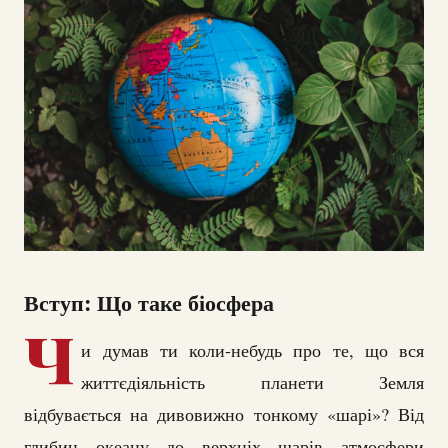
Вступ: Що таке біосфера
Ч
и думав ти коли-небудь про те, що вся
життєдіяльність планети Земля
відбувається на дивовижно тонкому «шарі»? Від
глибин океану до верхніх шарів атмосфери