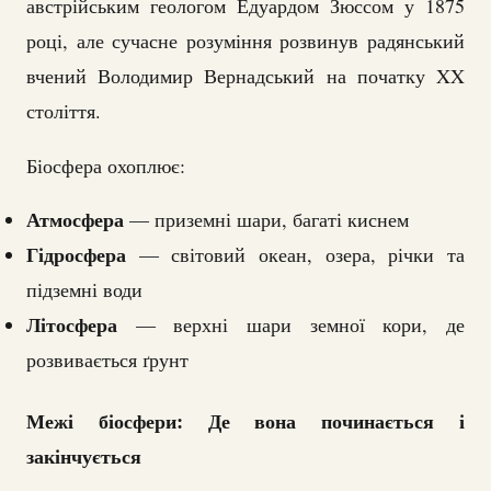
австрійським геологом Едуардом Зюссом у 1875
році, але сучасне розуміння розвинув радянський
вчений Володимир Вернадський на початку XX
століття.
Біосфера охоплює:
Атмосфера
— приземні шари, багаті киснем
Гідросфера
— світовий океан, озера, річки та
підземні води
Літосфера
— верхні шари земної кори, де
розвивається ґрунт
Межі біосфери: Де вона починається і
закінчується