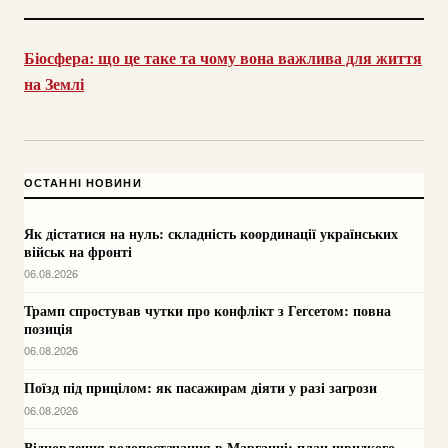
Біосфера: що це таке та чому вона важлива для життя
на Землі
ОСТАННІ НОВИНИ
Як дістатися на нуль: складність координації українських
військ на фронті
06.08.2026
Трамп спростував чутки про конфлікт з Гегсетом: повна
позиція
06.08.2026
Поїзд під прицілом: як пасажирам діяти у разі загрози
06.08.2026
Відновлення водопостачання в Марганці: план швидкого