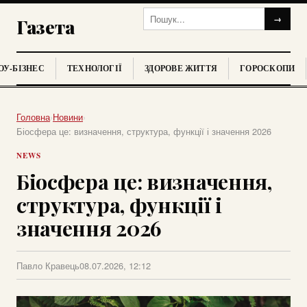
→
Газета
У-БІЗНЕС
ТЕХНОЛОГІЇ
ЗДОРОВЕ ЖИТТЯ
ГОРОСКОПИ
Головна
›
Новини
›
Біосфера це: визначення, структура, функції і значення 2026
NEWS
Біосфера це: визначення,
структура, функції і
значення 2026
Павло Кравець
08.07.2026, 12:12