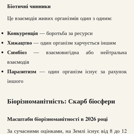
Біотичні чинники
Це взаємодія живих організмів один з одним:
Конкуренція
— боротьба за ресурси
Хижацтво
— один організм харчується іншим
Симбіоз
— взаємовигідна або нейтральна
взаємодія
Паразитизм
— один організм існує за рахунок
іншого
Біорізноманітність: Скарб біосфери
Масштаби біорізноманітності в 2026 році
За сучасними оцінками, на Землі існує від 8 до 12