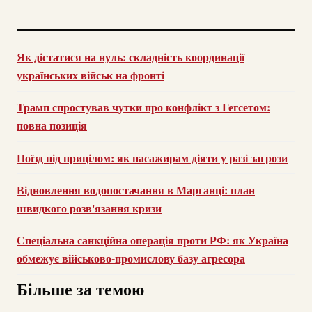
Як дістатися на нуль: складність координації
українських військ на фронті
Трамп спростував чутки про конфлікт з Гегсетом:
повна позиція
Поїзд під прицілом: як пасажирам діяти у разі загрози
Відновлення водопостачання в Марганці: план
швидкого розв'язання кризи
Спеціальна санкційна операція проти РФ: як Україна
обмежує військово-промислову базу агресора
Більше за темою