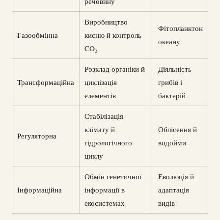
речовину
Виробництво
Фітопланктон
Газообмінна
кисню й контроль
океану
CO₂
Розклад органіки й
Діяльність
Трансформаційна
циклізація
грибів і
елементів
бактерій
Стабілізація
клімату й
Облісення й
Регуляторна
гідрологічного
водойми
циклу
Обмін генетичної
Еволюція й
Інформаційна
інформації в
адаптація
екосистемах
видів