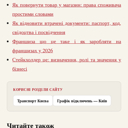
Як повернути товар у магазин: права споживача
простими словами
Як відновити втрачені документи: паспорт, код,
свідоцтва і посвідчення
Франшиза що це таке і як заробляти на
франшизах у 2026
Стейкхолдер це: визначення, ролі та значення у
бізнесі
КОРИСНІ РОЗДІЛИ САЙТУ
Транспорт Києва
Графік відключень — Київ
Читайте також