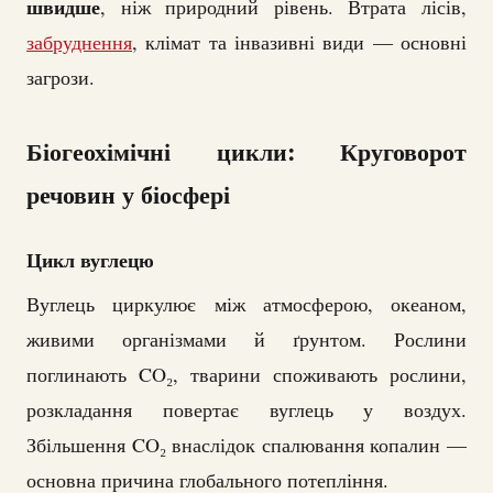
швидше
, ніж природний рівень. Втрата лісів,
забруднення
, клімат та інвазивні види — основні
загрози.
Біогеохімічні цикли: Круговорот
речовин у біосфері
Цикл вуглецю
Вуглець циркулює між атмосферою, океаном,
живими організмами й ґрунтом. Рослини
поглинають CO₂, тварини споживають рослини,
розкладання повертає вуглець у воздух.
Збільшення CO₂ внаслідок спалювання копалин —
основна причина глобального потепління.