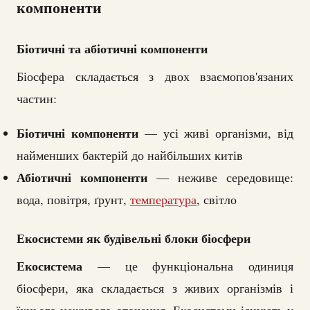
компоненти
Біотичні та абіотичні компоненти
Біосфера складається з двох взаємопов'язаних
частин:
Біотичні компоненти
— усі живі організми, від
найменших бактерій до найбільших китів
Абіотичні компоненти
— неживе середовище:
вода, повітря, ґрунт,
температура
, світло
Екосистеми як будівельні блоки біосфери
Екосистема
— це функціональна одиниця
біосфери, яка складається з живих організмів і
їхнього неживого оточення. Екосистеми існують у