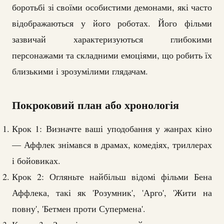
боротьбі зі своїми особистими демонами, які часто
відображаються у його роботах. Його фільми
зазвичай характеризуються глибокими
персонажами та складними емоціями, що робить їх
близькими і зрозумілими глядачам.
Покроковий план або хронологія
Крок 1: Визначте ваші уподобання у жанрах кіно
— Аффлек знімався в драмах, комедіях, триллерах
і бойовиках.
Крок 2: Огляньте найбільш відомі фільми Бена
Аффлека, такі як 'Розумник', 'Арго', 'Жити на
повну', 'Бетмен проти Супермена'.