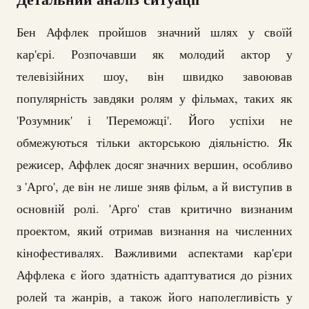
Бен Аффлек пройшов значний шлях у своїй
кар'єрі. Розпочавши як молодий актор у
телевізійних шоу, він швидко завоював
популярність завдяки ролям у фільмах, таких як
'Розумник' і 'Переможці'. Його успіхи не
обмежуються тільки акторською діяльністю. Як
режисер, Аффлек досяг значних вершин, особливо
з 'Арго', де він не лише зняв фільм, а й виступив в
основній ролі. 'Арго' став критично визнаним
проектом, який отримав визнання на численних
кінофестивалях. Важливими аспектами кар'єри
Аффлека є його здатність адаптуватися до різних
ролей та жанрів, а також його наполегливість у