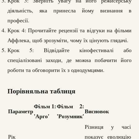
Крок 3: Зверніть увагу на його режисерську
діяльність, яка принесла йому визнання в
професії.
Крок 4: Прочитайте рецензії та відгуки на фільми
Аффлека, щоб зрозуміти, чому їх цінують глядачі.
Крок 5: Відвідайте кінофестивалі або
спеціалізовані заходи, де можна побачити його
роботи та обговорити їх з однодумцями.
Порівняльна таблиця
Фільм 1:
Фільм 2:
Параметр
Висновок
'Арго'
'Розумник'
Різниця у часі
Рік
показує еволюцію