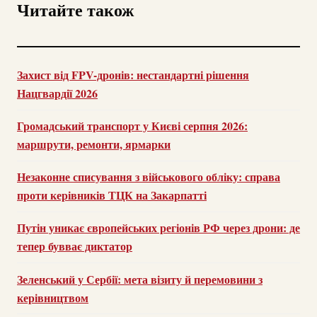
Читайте також
Захист від FPV-дронів: нестандартні рішення
Нацгвардії 2026
Громадський транспорт у Києві серпня 2026:
маршрути, ремонти, ярмарки
Незаконне списування з військового обліку: справа
проти керівників ТЦК на Закарпатті
Путін уникає європейських регіонів РФ через дрони: де
тепер бувває диктатор
Зеленський у Сербії: мета візиту й перемовини з
керівництвом