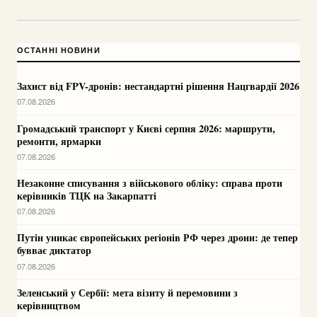
ОСТАННІ НОВИНИ
Захист від FPV-дронів: нестандартні рішення Нацгвардії 2026
07.08.2026
Громадський транспорт у Києві серпня 2026: маршрути,
ремонти, ярмарки
07.08.2026
Незаконне списування з військового обліку: справа проти
керівників ТЦК на Закарпатті
07.08.2026
Путін уникає європейських регіонів РФ через дрони: де тепер
бувває диктатор
07.08.2026
Зеленський у Сербії: мета візиту й перемовини з
керівництвом