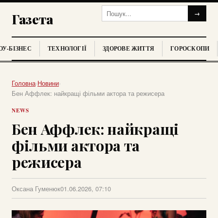
→
Газета
У-БІЗНЕС
ТЕХНОЛОГІЇ
ЗДОРОВЕ ЖИТТЯ
ГОРОСКОПИ
Головна
›
Новини
›
Бен Аффлек: найкращі фільми актора та режисера
NEWS
Бен Аффлек: найкращі
фільми актора та
режисера
Оксана Гуменюк
01.06.2026, 07:10