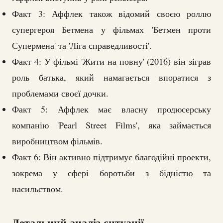
Факт 3: Аффлек також відомий своєю роллю
супергероя Бетмена у фільмах 'Бетмен проти
Супермена' та 'Ліга справедливості'.
Факт 4: У фільмі 'Жити на повну' (2016) він зіграв
роль батька, який намагається впоратися з
проблемами своєї дочки.
Факт 5: Аффлек має власну продюсерську
компанію 'Pearl Street Films', яка займається
виробництвом фільмів.
Факт 6: Він активно підтримує благодійні проекти,
зокрема у сфері боротьби з бідністю та
насильством.
Детальний аналіз ситуації