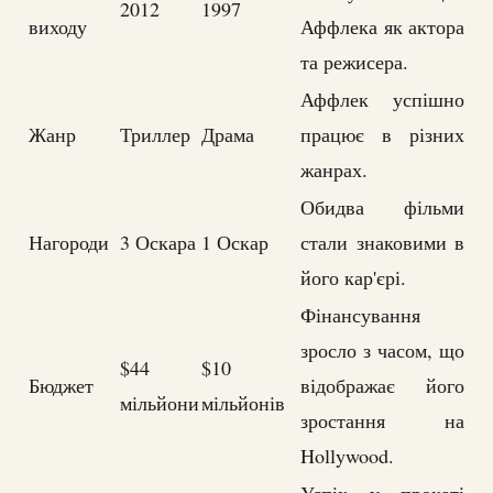
2012
1997
виходу
Аффлека як актора
та режисера.
Аффлек успішно
Жанр
Триллер
Драма
працює в різних
жанрах.
Обидва фільми
Нагороди
3 Оскара
1 Оскар
стали знаковими в
його кар'єрі.
Фінансування
зросло з часом, що
$44
$10
Бюджет
відображає його
мільйони
мільйонів
зростання на
Hollywood.
Успіх у прокаті