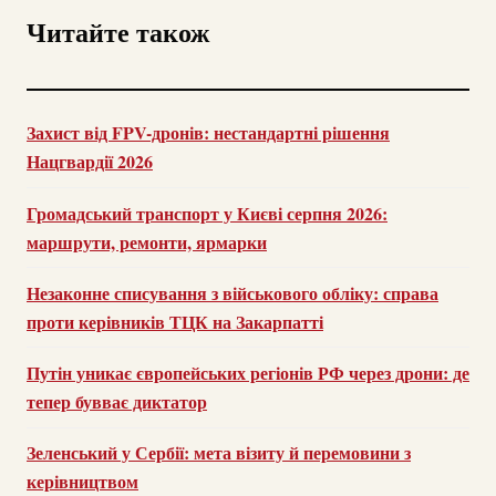
Читайте також
Захист від FPV-дронів: нестандартні рішення
Нацгвардії 2026
Громадський транспорт у Києві серпня 2026:
маршрути, ремонти, ярмарки
Незаконне списування з військового обліку: справа
проти керівників ТЦК на Закарпатті
Путін уникає європейських регіонів РФ через дрони: де
тепер бувває диктатор
Зеленський у Сербії: мета візиту й перемовини з
керівництвом