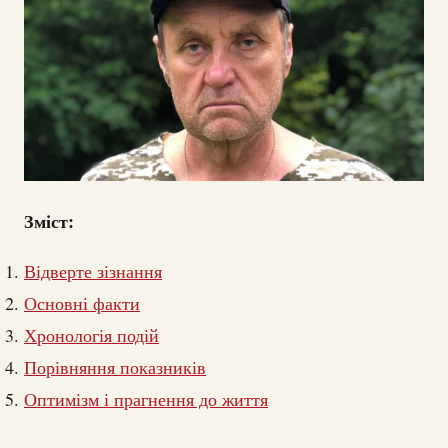
Зміст:
Відверте зізнання
Основні факти
Хронологія подій
Порівняння показників
Оптимізм і прагнення до життя