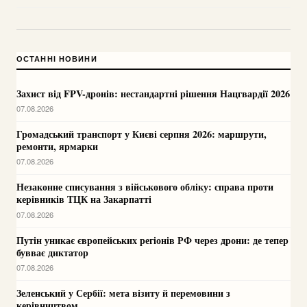
ОСТАННІ НОВИНИ
Захист від FPV-дронів: нестандартні рішення Нацгвардії 2026
07.08.2026
Громадський транспорт у Києві серпня 2026: маршрути,
ремонти, ярмарки
07.08.2026
Незаконне списування з військового обліку: справа проти
керівників ТЦК на Закарпатті
07.08.2026
Путін уникає європейських регіонів РФ через дрони: де тепер
бувває диктатор
07.08.2026
Зеленський у Сербії: мета візиту й перемовини з
керівництвом