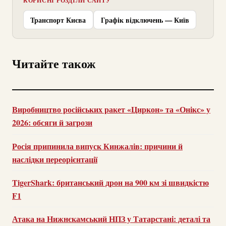
КОРИСНІ РОЗДІЛИ САЙТУ
Транспорт Києва
Графік відключень — Київ
Читайте також
Виробництво російських ракет «Циркон» та «Онікс» у
2026: обсяги й загрози
Росія припинила випуск Кинжалів: причини й
наслідки переорієнтації
TigerShark: британський дрон на 900 км зі швидкістю
F1
Атака на Нижнєкамський НПЗ у Татарстані: деталі та