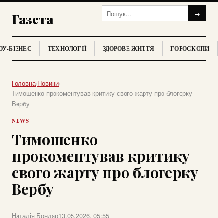
→
Газета
У-БІЗНЕС
ТЕХНОЛОГІЇ
ЗДОРОВЕ ЖИТТЯ
ГОРОСКОПИ
Головна
›
Новини
›
Тимошенко прокоментував критику свого жарту про блогерку
Вербу
NEWS
Тимошенко
прокоментував критику
свого жарту про блогерку
Вербу
Наталія Бондар
13.05.2026, 05:55