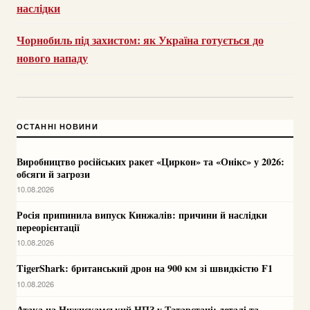
наслідки
Чорнобиль під захистом: як Україна готується до
нового нападу
ОСТАННІ НОВИНИ
Виробництво російських ракет «Циркон» та «Онікс» у 2026:
обсяги й загрози
10.08.2026
Росія припинила випуск Кинжалів: причини й наслідки
переорієнтації
10.08.2026
TigerShark: британський дрон на 900 км зі швидкістю F1
10.08.2026
Атака на Нижнєкамський НПЗ у Татарстані: деталі та