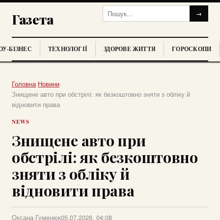
→
Газета
У-БІЗНЕС
ТЕХНОЛОГІЇ
ЗДОРОВЕ ЖИТТЯ
ГОРОСКОПИ
Головна
›
Новини
›
Знищене авто при обстрілі: як безкоштовно зняти з обліку й
відновити права
NEWS
Знищене авто при
обстрілі: як безкоштовно
зняти з обліку й
відновити права
Оксана Гуменюк
05.07.2026, 04:08