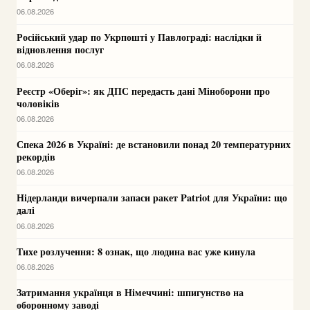
06.08.2026
Російський удар по Укрпошті у Павлограді: наслідки й
відновлення послуг
06.08.2026
Реєстр «Оберіг»: як ДПС передасть дані Міноборони про
чоловіків
06.08.2026
Спека 2026 в Україні: де встановили понад 20 температурних
рекордів
06.08.2026
Нідерланди вичерпали запаси ракет Patriot для України: що
далі
06.08.2026
Тихе розлучення: 8 ознак, що людина вас уже кинула
06.08.2026
Затримання українця в Німеччині: шпигунство на
оборонному заводі