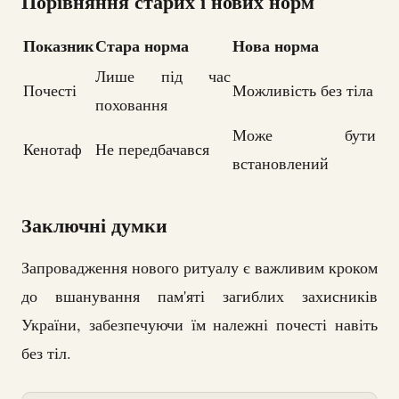
Порівняння старих і нових норм
Показник
Стара норма
Нова норма
Лише під час
Почесті
Можливість без тіла
поховання
Може бути
Кенотаф
Не передбачався
встановлений
Заключні думки
Запровадження нового ритуалу є важливим кроком
до вшанування пам'яті загиблих захисників
України, забезпечуючи їм належні почесті навіть
без тіл.