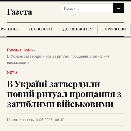
→
Газета
У-БІЗНЕС
ТЕХНОЛОГІЇ
ЗДОРОВЕ ЖИТТЯ
ГОРОСКОПИ
Головна
›
Новини
›
В Україні затвердили новий ритуал прощання з загиблими
військовими
NEWS
В Україні затвердили
новий ритуал прощання з
загиблими військовими
Павло Кравець
14.05.2026, 08:40