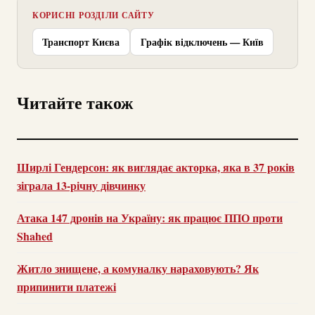
КОРИСНІ РОЗДІЛИ САЙТУ
Транспорт Києва
Графік відключень — Київ
Читайте також
Ширлі Гендерсон: як виглядає акторка, яка в 37 років
зіграла 13-річну дівчинку
Атака 147 дронів на Україну: як працює ППО проти
Shahed
Житло знищене, а комуналку нараховують? Як
припинити платежі