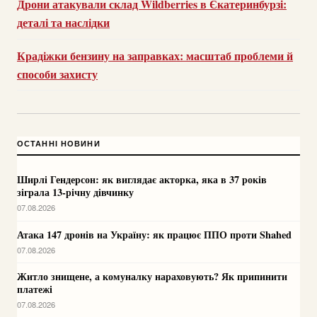
Дрони атакували склад Wildberries в Єкатеринбурзі:
деталі та наслідки
Крадіжки бензину на заправках: масштаб проблеми й
способи захисту
ОСТАННІ НОВИНИ
Ширлі Гендерсон: як виглядає акторка, яка в 37 років
зіграла 13-річну дівчинку
07.08.2026
Атака 147 дронів на Україну: як працює ППО проти Shahed
07.08.2026
Житло знищене, а комуналку нараховують? Як припинити
платежі
07.08.2026