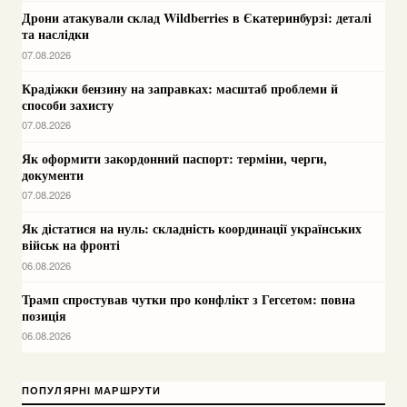
Дрони атакували склад Wildberries в Єкатеринбурзі: деталі
та наслідки
07.08.2026
Крадіжки бензину на заправках: масштаб проблеми й
способи захисту
07.08.2026
Як оформити закордонний паспорт: терміни, черги,
документи
07.08.2026
Як дістатися на нуль: складність координації українських
військ на фронті
06.08.2026
Трамп спростував чутки про конфлікт з Гегсетом: повна
позиція
06.08.2026
ПОПУЛЯРНІ МАРШРУТИ